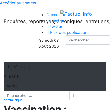
Accéder au contenu
Connexion
facebook
Enquêtes, reportages, chroniques, entretien
twitter
Flux des publications
Recherche
Samedi 08
Août 2026
lancer la recherche
Menu
A la une
L'Agora
Recherche
lancer la recherch
communiqué
Vaccination :