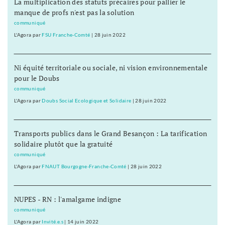
La multiplication des statuts précaires pour pallier le
manque de profs n'est pas la solution
communiqué
L'Agora
par
FSU Franche-Comté
|
28 juin 2022
Ni équité territoriale ou sociale, ni vision environnementale
pour le Doubs
communiqué
L'Agora
par
Doubs Social Ecologique et Solidaire
|
28 juin 2022
Transports publics dans le Grand Besançon : La tarification
solidaire plutôt que la gratuité
communiqué
L'Agora
par
FNAUT Bourgogne-Franche-Comté
|
28 juin 2022
NUPES - RN : l'amalgame indigne
communiqué
L'Agora
par
Invité.e.s
|
14 juin 2022