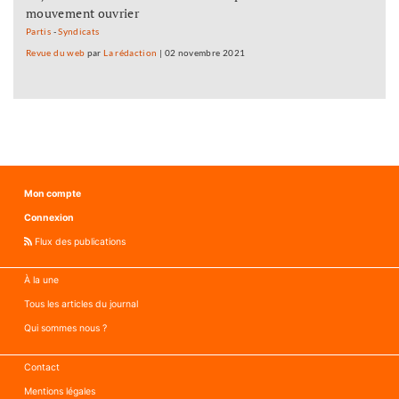
mouvement ouvrier
Partis
-
Syndicats
Revue du web
par
La rédaction
|
02 novembre 2021
Mon compte
Connexion
Flux des publications
À la une
Tous les articles du journal
Qui sommes nous ?
Contact
Mentions légales