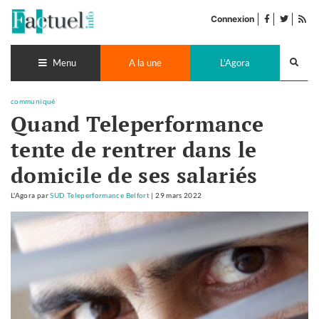
Accéder
facebook
twitter
Flu
au
Connexion
de
contenu
pub
Recherch
lance
Menu
A la une
L'Agora
communiqué
Quand Teleperformance
tente de rentrer dans le
domicile de ses salariés
L'Agora
par
SUD Teleperformance Belfort
|
29 mars 2022