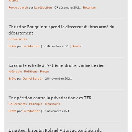
Justice
Revue du web
par
La rédaction
|
09 décembre 2021
|
Besançon
Christine Bouquin suspend le directeur du bras armé du
département
Collectivités
Brève
par
La rédaction
|
03 décembre 2021
|
Doubs
La courte échelle à l'extrême-droite... mine de rien
Idéologie
-
Politique
-
Presse
Brève
par
Daniel Bordür
|
20 novembre 2021
Une pétition contre la privatisation des TER
Collectivités
-
Politique
-
Transports
Brève
par
La rédaction
|
07 novembre 2021
L'ajusteur bisontin Roland Vittot au panthéon du