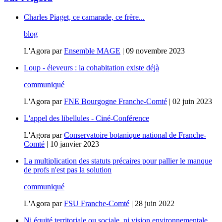
Charles Piaget, ce camarade, ce frère...
blog
L'Agora
par
Ensemble MAGE
|
09 novembre 2023
Loup - éleveurs : la cohabitation existe déjà
communiqué
L'Agora
par
FNE Bourgogne Franche-Comté
|
02 juin 2023
L'appel des libellules - Ciné-Conférence
L'Agora
par
Conservatoire botanique national de Franche-
Comté
|
10 janvier 2023
La multiplication des statuts précaires pour pallier le manque
de profs n'est pas la solution
communiqué
L'Agora
par
FSU Franche-Comté
|
28 juin 2022
Ni équité territoriale ou sociale, ni vision environnementale