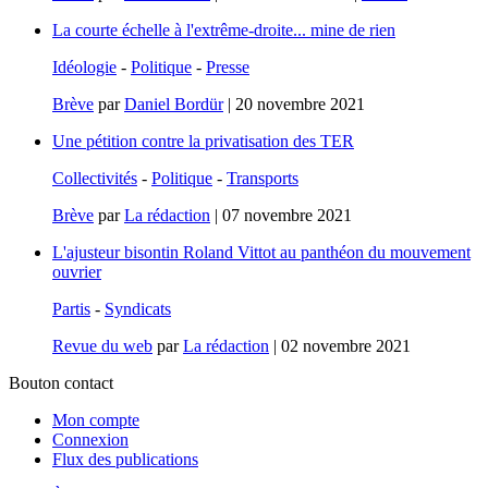
La courte échelle à l'extrême-droite... mine de rien
Idéologie
-
Politique
-
Presse
Brève
par
Daniel Bordür
|
20 novembre 2021
Une pétition contre la privatisation des TER
Collectivités
-
Politique
-
Transports
Brève
par
La rédaction
|
07 novembre 2021
L'ajusteur bisontin Roland Vittot au panthéon du mouvement
ouvrier
Partis
-
Syndicats
Revue du web
par
La rédaction
|
02 novembre 2021
Bouton contact
Mon compte
Connexion
Flux des publications