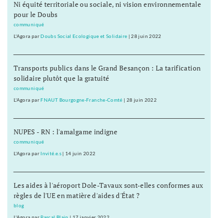
Ni équité territoriale ou sociale, ni vision environnementale
pour le Doubs
communiqué
L'Agora
par
Doubs Social Ecologique et Solidaire
|
28 juin 2022
Transports publics dans le Grand Besançon : La tarification
solidaire plutôt que la gratuité
communiqué
L'Agora
par
FNAUT Bourgogne-Franche-Comté
|
28 juin 2022
NUPES - RN : l'amalgame indigne
communiqué
L'Agora
par
Invité.e.s
|
14 juin 2022
Les aides à l'aéroport Dole-Tavaux sont-elles conformes aux
règles de l'UE en matière d'aides d'État ?
blog
L'Agora
par
Pascal Blain
|
17 janvier 2022