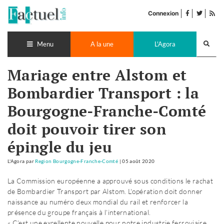
Accéder
facebook
twitter
Flu
au
Connexion
de
contenu
pub
Recherch
lance
Menu
A la une
L'Agora
Mariage entre Alstom et
Bombardier Transport : la
Bourgogne-Franche-Comté
doit pouvoir tirer son
épingle du jeu
L'Agora
par
Region Bourgogne-Franche-Comté
|
05 août 2020
La Commission européenne a approuvé sous conditions le rachat
de Bombardier Transport par Alstom. L'opération doit donner
naissance au numéro deux mondial du rail et renforcer la
présence du groupe français à l’international.
« C’est une excellente nouvelle pour notre industrie ferroviaire.