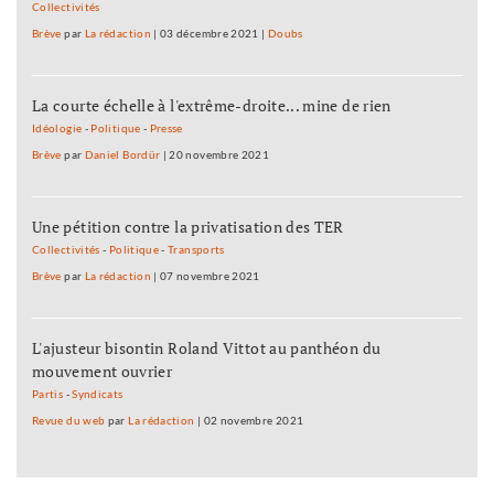
Collectivités
Brève
par
La rédaction
|
03 décembre 2021
|
Doubs
La courte échelle à l'extrême-droite... mine de rien
Idéologie
-
Politique
-
Presse
Brève
par
Daniel Bordür
|
20 novembre 2021
Une pétition contre la privatisation des TER
Collectivités
-
Politique
-
Transports
Brève
par
La rédaction
|
07 novembre 2021
L'ajusteur bisontin Roland Vittot au panthéon du
mouvement ouvrier
Partis
-
Syndicats
Revue du web
par
La rédaction
|
02 novembre 2021