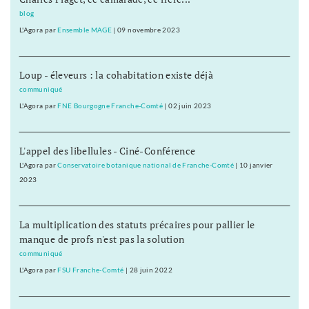
blog
L'Agora
par
Ensemble MAGE
|
09 novembre 2023
Loup - éleveurs : la cohabitation existe déjà
communiqué
L'Agora
par
FNE Bourgogne Franche-Comté
|
02 juin 2023
L'appel des libellules - Ciné-Conférence
L'Agora
par
Conservatoire botanique national de Franche-Comté
|
10 janvier
2023
La multiplication des statuts précaires pour pallier le
manque de profs n'est pas la solution
communiqué
L'Agora
par
FSU Franche-Comté
|
28 juin 2022