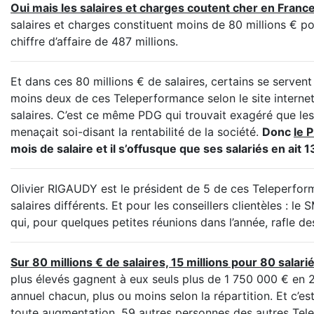
Oui mais les salaires et charges coutent cher en France
salaires et charges constituent moins de 80 millions € po
chiffre d’affaire de 487 millions.
Et dans ces 80 millions € de salaires, certains se serve
moins deux de ces Teleperformance selon le site interne
salaires. C’est ce même PDG qui trouvait exagéré que les 
menaçait soi-disant la rentabilité de la société.
Donc
le 
mois de salaire et il s’offusque que ses salariés en ait 13
Olivier RIGAUDY est le président de 5 de ces Teleperfo
salaires différents. Et pour les conseillers clientèles : 
qui, pour quelques petites réunions dans l’année, rafle de
Sur 80 millions € de salaires, 15 millions pour 80 salari
plus élevés gagnent à eux seuls plus de 1 750 000 € en
annuel chacun, plus ou moins selon la répartition. Et c
toute augmentation. 59 autres personnes des autres Te