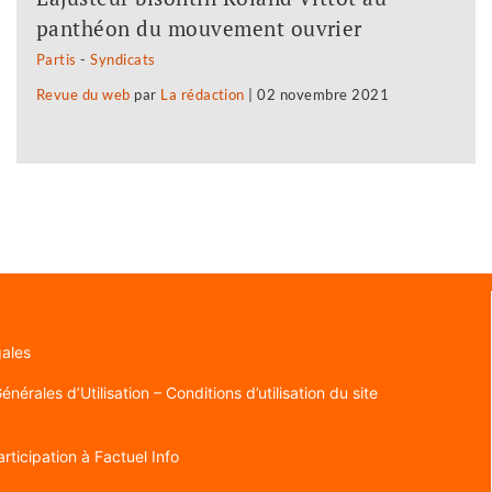
panthéon du mouvement ouvrier
Partis
-
Syndicats
Revue du web
par
La rédaction
|
02 novembre 2021
gales
nérales d’Utilisation – Conditions d’utilisation du site
rticipation à Factuel Info