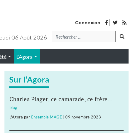
facebook
twitter
Fl
Connexion
de
Recherche
lanc
pub
eudi 06 Août 2026
été
L’Agora
Sur l’Agora
Charles Piaget, ce camarade, ce frère...
blog
L'Agora
par
Ensemble MAGE
|
09 novembre 2023