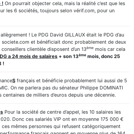
 !
On pourrait objecter cela, mais la réalité c’est que les
ur les 6 sociétés, toujours selon vérif.com, pour un
nt allègrement ! Le PDG David GILLAUX était le PDG d’au
t societe.com et bénéficiait donc probablement de deux
ème
conseillers clientèle disposent d’un 13
mois car cela
ème
PDG a 24 mois de salaires
+ son 13
mois, donc 25
 !
rmance
S
français et bénéficie probablement lui aussi de 5
le SMIC. On ne parlera pas du sénateur Philippe DOMINATI
s centaines de milliers d’euros depuis une décennie.
és
Pour la société de centre d’appel, les 10 salaires les
 2020. Donc ces salariés VIP ont en moyenne 175 000 €
’est ces mêmes personnes qui refusent catégoriquement
leperformance français gagnent en moyenne plus de 164