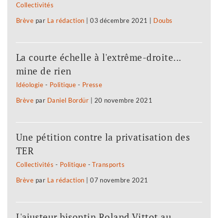
Collectivités
Brève
par
La rédaction
|
03 décembre 2021
|
Doubs
La courte échelle à l'extrême-droite...
mine de rien
Idéologie
-
Politique
-
Presse
Brève
par
Daniel Bordür
|
20 novembre 2021
Une pétition contre la privatisation des
TER
Collectivités
-
Politique
-
Transports
Brève
par
La rédaction
|
07 novembre 2021
L'ajusteur bisontin Roland Vittot au