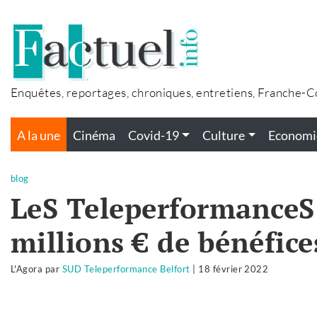
Accéder
au
contenu
Enquêtes, reportages, chroniques, entretiens, Franche-
A la une
Cinéma
Covid-19
Culture
Economi
blog
LeS TeleperformanceS 
millions € de bénéfice
L'Agora
par
SUD Teleperformance Belfort
|
18 février 2022