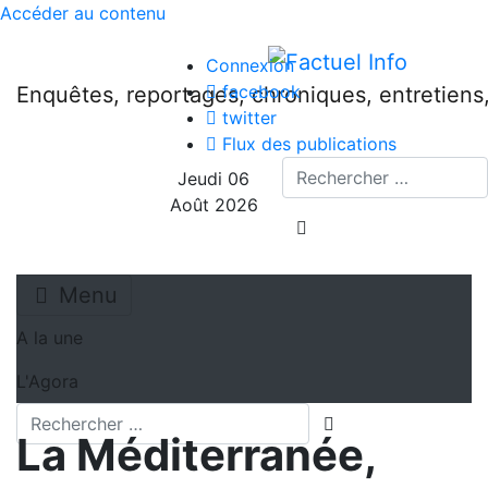
Accéder au contenu
Connexion
facebook
Enquêtes, reportages, chroniques, entretien
twitter
Flux des publications
Recherche
Jeudi 06
Août 2026
lancer la recherche
Menu
A la une
L'Agora
Recherche
lancer la recherch
La Méditerranée,