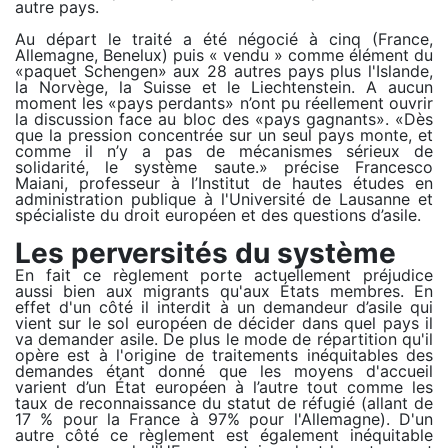
autre pays.
Au départ le traité a été négocié à cinq (France,
Allemagne, Benelux) puis « vendu » comme élément du
«paquet Schengen» aux 28 autres pays plus l'Islande,
la Norvège, la Suisse et le Liechtenstein. A aucun
moment les «pays perdants» n’ont pu réellement ouvrir
la discussion face au bloc des «pays gagnants». «Dès
que la pression concentrée sur un seul pays monte, et
comme il n’y a pas de mécanismes sérieux de
solidarité, le système saute.» précise Francesco
Maiani, professeur à l’Institut de hautes études en
administration publique à l'Université de Lausanne et
spécialiste du droit européen et des questions d’asile.
Les perversités du système
En fait ce règlement porte actuellement préjudice
aussi bien aux migrants qu'aux États membres. En
effet d'un côté il interdit à un demandeur d’asile qui
vient sur le sol européen de décider dans quel pays il
va demander asile. De plus le mode de répartition qu'il
opère est à l'origine de traitements inéquitables des
demandes étant donné que les moyens d'accueil
varient d’un État européen à l’autre tout comme les
taux de reconnaissance du statut de réfugié (allant de
17 % pour la France à 97% pour l'Allemagne). D'un
autre côté ce règlement est également inéquitable