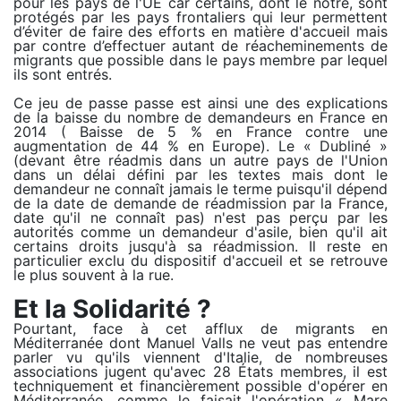
pour les pays de l'UE car certains, dont le notre, sont
protégés par les pays frontaliers qui leur permettent
d’éviter de faire des efforts en matière d'accueil mais
par contre d’effectuer autant de réacheminements de
migrants que possible dans le pays membre par lequel
ils sont entrés.
Ce jeu de passe passe est ainsi une des explications
de la baisse du nombre de demandeurs en France en
2014 ( Baisse de 5 % en France contre une
augmentation de 44 % en Europe). Le « Dubliné »
(devant être réadmis dans un autre pays de l'Union
dans un délai défini par les textes mais dont le
demandeur ne connaît jamais le terme puisqu'il dépend
de la date de demande de réadmission par la France,
date qu'il ne connaît pas) n'est pas perçu par les
autorités comme un demandeur d'asile, bien qu'il ait
certains droits jusqu'à sa réadmission. Il reste en
particulier exclu du dispositif d'accueil et se retrouve
le plus souvent à la rue.
Et la Solidarité ?
Pourtant, face à cet afflux de migrants en
Méditerranée dont Manuel Valls ne veut pas entendre
parler vu qu'ils viennent d'Italie, de nombreuses
associations jugent qu'avec 28 États membres, il est
techniquement et financièrement possible d'opérer en
Méditerranée, comme le faisait l'opération « Mare