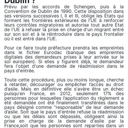
Dublin ?
Prévu par les accords de Schengen, puis à la
Convention de Dublin de 1990. Cette disposition dans
ses versions successives I, II et III, oblige les États qui
forment les frontières extérieures de l'UE à renforcer
leurs contrôles migratoires et autorise tout autre État
de l'UE à refuser la prise en charge d'un migrant entré
sur son sol et à le réintroduire dans le pays frontalier
où il est entré dans l'UE.
Pour ce faire toute préfecture prendra les empreintes
dans le fichier Eurodac (banque des empreintes
digitales des demandeurs prises à leur arrivée sur le
sol européen). Si elles y figurent déjà, le demandeur
fera l'objet d'une demande de réadmission dans le
pays d'entrée.
Toute cette procédure, plus ou moins longue, cherche
à retarder, décourager ou empêcher l’accès au droit
d’asile. Mais en définitive elle s'avère être un échec
puisqu'en France, en 2012, seulement 17% des
personnes pour lesquelles l’application du règlement a
été demandée ont été finalement transférées dans le
pays désigné comme “responsable” de leur demande
d’asile. Soit que le pays d'entrée refuse la réadmission
ou que les délais sont dépassés, obligeant ainsi la
prise en charge de la demande d'asile par la
France,soit que les personnes sont reparties dans un