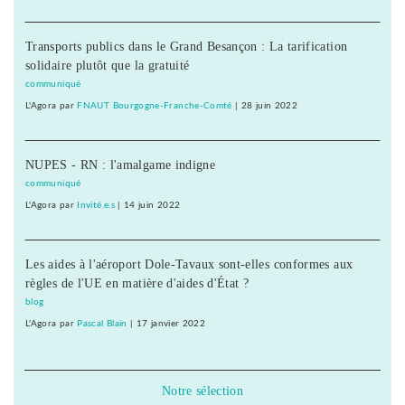
Transports publics dans le Grand Besançon : La tarification
solidaire plutôt que la gratuité
communiqué
L'Agora
par
FNAUT Bourgogne-Franche-Comté
|
28 juin 2022
NUPES - RN : l'amalgame indigne
communiqué
L'Agora
par
Invité.e.s
|
14 juin 2022
Les aides à l'aéroport Dole-Tavaux sont-elles conformes aux
règles de l'UE en matière d'aides d'État ?
blog
L'Agora
par
Pascal Blain
|
17 janvier 2022
Notre sélection