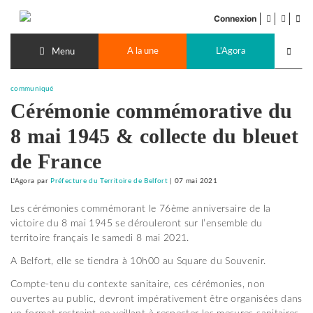
Accéder
facebook
twitter
Flu
au
Connexion
de
contenu
Recherch
pub
A la une
L'Agora
lancer
Menu
communiqué
Cérémonie commémorative du
8 mai 1945 & collecte du bleuet
de France
L'Agora
par
Préfecture du Territoire de Belfort
|
07 mai 2021
Les cérémonies commémorant le 76ème anniversaire de la
victoire du 8 mai 1945 se dérouleront sur l’ensemble du
territoire français le samedi 8 mai 2021.
A Belfort, elle se tiendra à 10h00 au Square du Souvenir.
Compte-tenu du contexte sanitaire, ces cérémonies, non
ouvertes au public, devront impérativement être organisées dans