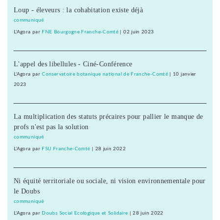
Loup - éleveurs : la cohabitation existe déjà
communiqué
L'Agora
par
FNE Bourgogne Franche-Comté
|
02 juin 2023
L'appel des libellules - Ciné-Conférence
L'Agora
par
Conservatoire botanique national de Franche-Comté
|
10 janvier
2023
La multiplication des statuts précaires pour pallier le manque de
profs n'est pas la solution
communiqué
L'Agora
par
FSU Franche-Comté
|
28 juin 2022
Ni équité territoriale ou sociale, ni vision environnementale pour
le Doubs
communiqué
L'Agora
par
Doubs Social Ecologique et Solidaire
|
28 juin 2022