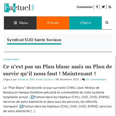
Accéder
facebook
twitter
Flu
au
Connexion
de
contenu
pub
Recherch
A la une
L'Agora
lance
Menu
Syndicat SUD Sante Sociaux
communiqué
Ce n’est pas un Plan blanc mais un Plan de
survie qu’il nous faut ! Maintenant !
L'Agora
par
Syndicat SUD Santé Sociaux
|
08 décembre 2021
|
Un commentaire
sur
Ce
Le “Plan Blanc“ déclenché ce jour sur notre CHRU Jean-Minjoz de
n’est
Besançon marque l’extrême précarité et vulnérabilité de notre système
pas
hospitalier actuel : ➡Partout dans les hôpitaux (CHU, CHG, CHS), EHPAD,
services de soins àdomicile et dans tous les services, les effectifs
un
manquent. ➡Partout dans les hôpitaux (CHU, CHG, CHS), EHPAD, services
Plan
de soins àdomicile […]
blanc