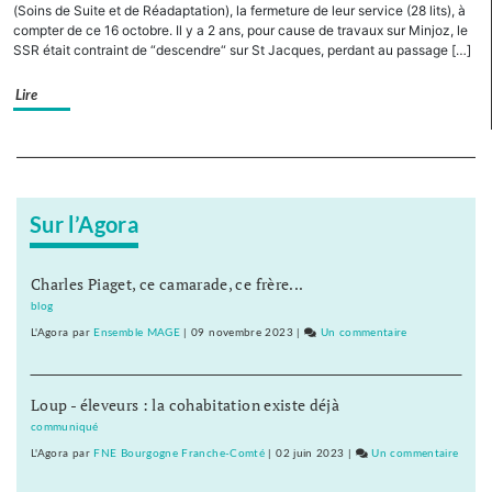
faut
n’est
(Soins de Suite et de Réadaptation), la fermeture de leur service (28 lits), à
!
pas
compter de ce 16 octobre. Il y a 2 ans, pour cause de travaux sur Minjoz, le
SSR était contraint de “descendre“ sur St Jacques, perdant au passage […]
Maintena
un
!
Plan
Lire
blanc
mais
un
Separateur
Plan
de
survie
Sur l’Agora
qu’il
nous
Charles Piaget, ce camarade, ce frère...
faut
!
blog
Mainte
L'Agora
par
Ensemble MAGE
|
09 novembre 2023
|
Un commentaire
sur
!
Ce
n’est
Loup - éleveurs : la cohabitation existe déjà
pas
un
communiqué
Plan
L'Agora
par
FNE Bourgogne Franche-Comté
|
02 juin 2023
|
Un commentaire
sur
blanc
Ce