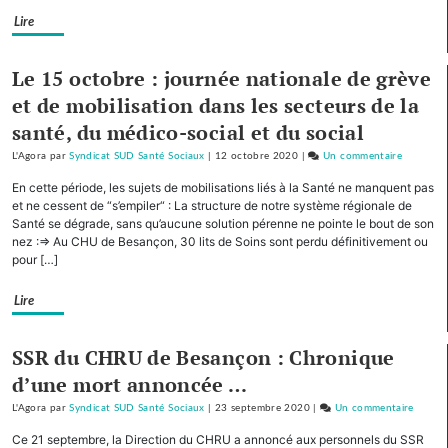
mais
Lire
un
Plan
de
Le 15 octobre : journée nationale de grève
survie
et de mobilisation dans les secteurs de la
qu’il
santé, du médico-social et du social
nous
faut
L'Agora
par
Syndicat SUD Santé Sociaux
|
12 octobre 2020
|
Un commentaire
sur
!
Ce
En cette période, les sujets de mobilisations liés à la Santé ne manquent pas
Mainte
n’est
et ne cessent de “s’empiler“ : La structure de notre système régionale de
!
pas
Santé se dégrade, sans qu’aucune solution pérenne ne pointe le bout de son
nez :=> Au CHU de Besançon, 30 lits de Soins sont perdu définitivement ou
un
pour […]
Plan
blanc
Lire
mais
un
Plan
SSR du CHRU de Besançon : Chronique
de
d’une mort annoncée …
survie
L'Agora
par
Syndicat SUD Santé Sociaux
|
23 septembre 2020
|
Un commentaire
qu’il
sur
nous
Ce
Ce 21 septembre, la Direction du CHRU a annoncé aux personnels du SSR