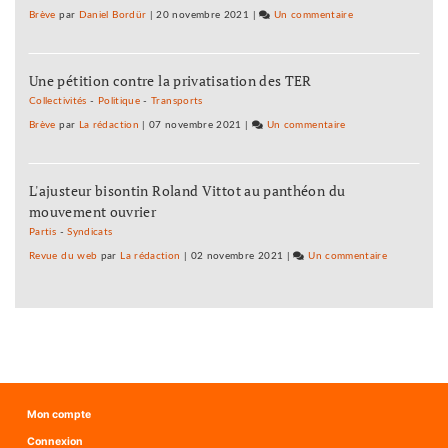
qu’il
Plan
Brève
par
Daniel Bordür
|
20 novembre 2021
|
Un commentaire
sur
nous
blanc
Ce
faut
mais
n’est
!
un
Une pétition contre la privatisation des TER
pas
Maintenant
Plan
un
Collectivités
-
Politique
-
Transports
!
de
Plan
Brève
par
La rédaction
|
07 novembre 2021
|
Un commentaire
sur
survie
blanc
Ce
qu’il
mais
n’est
nous
un
L'ajusteur bisontin Roland Vittot au panthéon du
pas
faut
Plan
mouvement ouvrier
un
!
de
Plan
Partis
-
Syndicats
Maintenant
survie
blanc
Revue du web
par
La rédaction
|
02 novembre 2021
|
Un commentaire
sur
!
qu’il
mais
Ce
nous
un
n’est
faut
Plan
pas
!
de
un
Maintenant
survie
Plan
!
qu’il
blanc
nous
mais
Mon compte
faut
un
Connexion
!
Plan