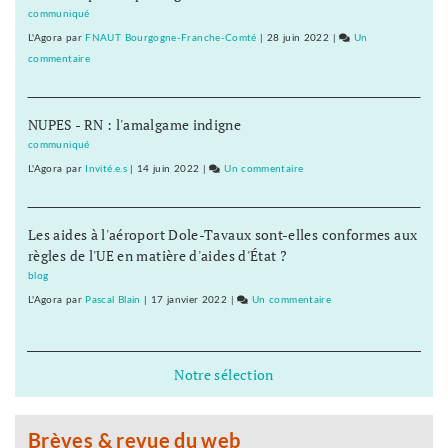
qu’il
Plan
communiqué
nous
blanc
L'Agora
par
FNAUT Bourgogne-Franche-Comté
|
28 juin 2022
|
Un
faut
mais
commentaire
sur
!
un
Ce
Maintenant
Plan
n’est
!
de
NUPES - RN : l'amalgame indigne
pas
survie
un
communiqué
qu’il
Plan
L'Agora
par
Invité.e.s
|
14 juin 2022
|
Un commentaire
sur
nous
blanc
Ce
faut
mais
n’est
!
un
Les aides à l'aéroport Dole-Tavaux sont-elles conformes aux
pas
Maintenant
Plan
règles de l'UE en matière d'aides d'État ?
un
!
de
Plan
blog
survie
blanc
L'Agora
par
Pascal Blain
|
17 janvier 2022
|
Un commentaire
sur
qu’il
mais
Ce
nous
un
n’est
faut
Plan
pas
Notre sélection
!
de
un
Maintenant
survie
Plan
!
qu’il
blanc
Brèves & revue du web
nous
mais