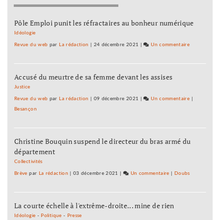
faut
un
!
Plan
Pôle Emploi punit les réfractaires au bonheur numérique
Maintenant
de
Idéologie
!
survie
Revue du web
par
La rédaction
|
24 décembre 2021
|
Un commentaire
sur
qu’il
Ce
nous
n’est
faut
Accusé du meurtre de sa femme devant les assises
pas
!
un
Justice
Maintenant
Plan
Revue du web
par
La rédaction
|
09 décembre 2021
|
Un commentaire
sur
|
!
blanc
Besançon
Ce
mais
n’est
un
pas
Plan
Christine Bouquin suspend le directeur du bras armé du
un
de
département
Plan
survie
blanc
Collectivités
qu’il
mais
Brève
par
La rédaction
|
03 décembre 2021
|
Un commentaire
sur
|
Doubs
nous
un
Ce
faut
Plan
n’est
!
de
La courte échelle à l'extrême-droite... mine de rien
pas
Maintenant
survie
un
Idéologie
-
Politique
-
Presse
!