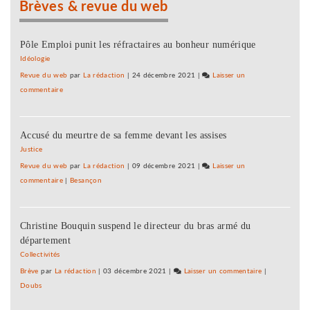
Brèves & revue du web
Vacances
la
Rousset,
région
aucun
et
accord
Pôle Emploi punit les réfractaires au bonheur numérique
Pierre
en
Idéologie
et
vue
Revue du web
par
La rédaction
|
24 décembre 2021
|
Laisser un
Vacances
entre
commentaire
on
la
Center
région
Parcs
et
Accusé du meurtre de sa femme devant les assises
de
Pierre
Poligny
Justice
et
et
Revue du web
par
La rédaction
|
09 décembre 2021
|
Laisser un
Vacances
du
commentaire
on
|
Besançon
Rousset,
Center
aucun
Parcs
accord
Christine Bouquin suspend le directeur du bras armé du
de
en
département
Poligny
vue
et
Collectivités
entre
du
Brève
par
La rédaction
|
03 décembre 2021
|
Laisser un commentaire
on
|
la
Rousset,
Doubs
Center
région
aucun
Parcs
et