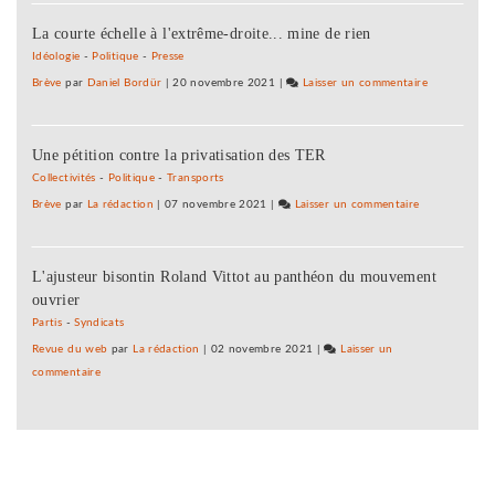
accord
de
Pierre
en
La courte échelle à l'extrême-droite... mine de rien
Poligny
et
vue
et
Idéologie
-
Politique
-
Presse
Vacances
entre
du
Brève
par
Daniel Bordür
|
20 novembre 2021
|
Laisser un commentaire
on
la
Rousset,
Center
région
aucun
Parcs
et
accord
Une pétition contre la privatisation des TER
de
Pierre
en
Poligny
Collectivités
-
Politique
-
Transports
et
vue
et
Brève
par
La rédaction
|
07 novembre 2021
|
Laisser un commentaire
on
Vacances
entre
du
Center
la
Rousset,
Parcs
région
aucun
L'ajusteur bisontin Roland Vittot au panthéon du mouvement
de
et
accord
ouvrier
Poligny
Pierre
en
et
Partis
-
Syndicats
et
vue
du
Revue du web
par
La rédaction
|
02 novembre 2021
|
Laisser un
Vacances
entre
Rousset,
commentaire
on
la
aucun
Center
région
accord
Parcs
et
en
de
Pierre
vue
Poligny
et
entre
et