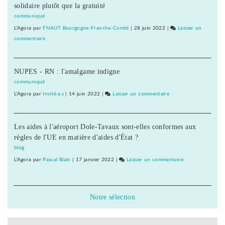
vue
solidaire plutôt que la gratuité
Poligny
Vacances
entre
et
communiqué
la
du
L'Agora
par
FNAUT Bourgogne-Franche-Comté
|
28 juin 2022
|
Laisser un
région
Rousset,
commentaire
on
et
aucun
Center
Pierre
accord
Parcs
et
en
NUPES - RN : l'amalgame indigne
de
Vacances
vue
Poligny
communiqué
entre
et
L'Agora
par
Invité.e.s
|
14 juin 2022
|
Laisser un commentaire
on
la
du
Center
région
Rousset,
Parcs
et
aucun
Les aides à l'aéroport Dole-Tavaux sont-elles conformes aux
de
Pierre
accord
règles de l'UE en matière d'aides d'État ?
Poligny
et
en
et
blog
Vacances
vue
du
L'Agora
par
Pascal Blain
|
17 janvier 2022
|
Laisser un commentaire
on
entre
Rousset,
Center
la
aucun
Parcs
région
accord
de
Notre sélection
et
en
Poligny
Pierre
vue
et
et
entre
du