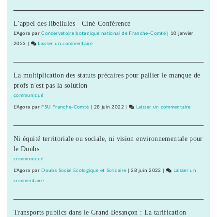
Center
aucun
Parcs
accord
L'appel des libellules - Ciné-Conférence
de
en
Poligny
L'Agora
par
Conservatoire botanique national de Franche-Comté
|
10 janvier
vue
et
2023
|
Laisser un commentaire
on
entre
du
Center
la
Rousset,
Parcs
région
aucun
La multiplication des statuts précaires pour pallier le manque de
de
et
accord
profs n'est pas la solution
Poligny
Pierre
en
et
communiqué
et
vue
du
L'Agora
par
FSU Franche-Comté
|
28 juin 2022
|
Laisser un commentaire
on
Vacance
entre
Rousset,
Center
la
aucun
Parcs
région
accord
Ni équité territoriale ou sociale, ni vision environnementale pour
de
et
en
le Doubs
Poligny
Pierre
vue
et
communiqué
et
entre
du
L'Agora
par
Doubs Social Ecologique et Solidaire
|
28 juin 2022
|
Laisser un
Vacances
la
Rousset,
commentaire
on
région
aucun
Center
et
accord
Parcs
Pierre
en
Transports publics dans le Grand Besançon : La tarification
de
et