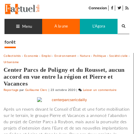
Accéder
facebook
twitter
Flu
au
Connexion
de
contenu
pub
Recherch
A la une
L'Agora
lance
Menu
forêt
Collectivités
-
Economie
-
Emploi
-
Environnement
-
Nature
-
Politique
-
Société civile
-
Urbanisme
Center Parcs de Poligny et du Rousset, aucun
accord en vue entre la région et Pierre et
Vacances
Reportage
par
Guillaume Clerc
|
23 octobre 2020
|
Laisser un commentaire
on
Center
Parcs
Après un revers devant le Conseil d’État et une forte mobilisation
de
sur le terrain, le groupe Pierre et Vacances a annoncé l’abandon
Poligny
du projet de Center Parcs à Roybon, mais aussi la poursuite des
et
projets d’extension dans l’Eure et de ses nouvelles implantations
du
Rousset,