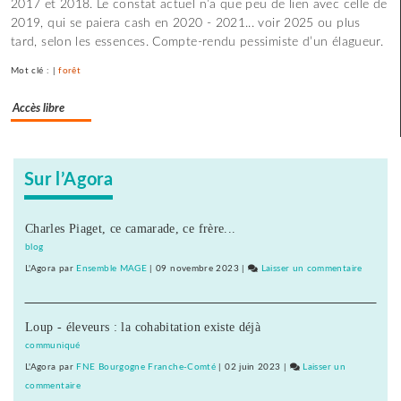
2017 et 2018. Le constat actuel n’a que peu de lien avec celle de
aucun
2019, qui se paiera cash en 2020 - 2021... voir 2025 ou plus
accord
tard, selon les essences. Compte-rendu pessimiste d’un élagueur.
en
vue
Mot clé : |
forêt
entre
la
Accès libre
région
et
Pierre
et
Sur l’Agora
Vacances
Charles Piaget, ce camarade, ce frère...
blog
L'Agora
par
Ensemble MAGE
|
09 novembre 2023
|
Laisser un commentaire
on
Center
Parcs
Loup - éleveurs : la cohabitation existe déjà
de
Poligny
communiqué
et
L'Agora
par
FNE Bourgogne Franche-Comté
|
02 juin 2023
|
Laisser un
du
commentaire
on
Rousset,