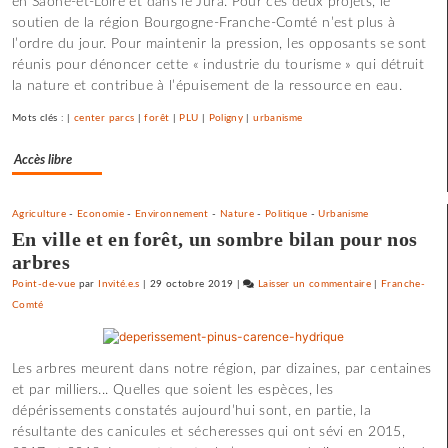
en Saône-et-Loire et dans le Jura. Pour ces deux projets, le
soutien de la région Bourgogne-Franche-Comté n’est plus à
aucun
l’ordre du jour. Pour maintenir la pression, les opposants se sont
accord
réunis pour dénoncer cette « industrie du tourisme » qui détruit
en
la nature et contribue à l’épuisement de la ressource en eau.
vue
entre
Mots clés : |
center parcs
|
forêt
|
PLU
|
Poligny
|
urbanisme
la
région
Accès libre
et
Pierre
et
Agriculture
-
Economie
-
Environnement
-
Nature
-
Politique
-
Urbanisme
Vacances
En ville et en forêt, un sombre bilan pour nos
arbres
Point-de-vue
par
Invité.e.s
|
29 octobre 2019
|
Laisser un commentaire
on
|
Franche-
Comté
Center
Parcs
de
Les arbres meurent dans notre région, par dizaines, par centaines
Poligny
et par milliers... Quelles que soient les espèces, les
et
dépérissements constatés aujourd’hui sont, en partie, la
du
résultante des canicules et sécheresses qui ont sévi en 2015,
Rousset,