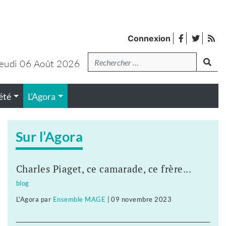
facebook
twitter
Fl
Connexion
de
Recherche
lanc
pub
eudi 06 Août 2026
été
L’Agora
Sur l’Agora
Charles Piaget, ce camarade, ce frère...
blog
L'Agora
par
Ensemble MAGE
|
09 novembre 2023