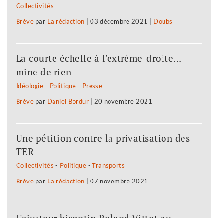
Collectivités
Brève
par
La rédaction
|
03 décembre 2021
|
Doubs
La courte échelle à l'extrême-droite...
mine de rien
Idéologie
-
Politique
-
Presse
Brève
par
Daniel Bordür
|
20 novembre 2021
Une pétition contre la privatisation des
TER
Collectivités
-
Politique
-
Transports
Brève
par
La rédaction
|
07 novembre 2021
L'ajusteur bisontin Roland Vittot au