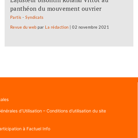
panthéon du mouvement ouvrier
Partis
-
Syndicats
Revue du web
par
La rédaction
|
02 novembre 2021
gales
nérales d’Utilisation – Conditions d’utilisation du site
rticipation à Factuel Info