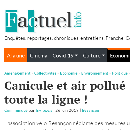
Accéder
au
contenu
Enquêtes, reportages, chroniques, entretiens, Franche-
A la une
Cinéma
Covid-19
Culture
Economi
Aménagement
-
Collectivités
-
Economie
-
Environnement
-
Politique
Canicule et air pollué 
toute la ligne !
Communiqué
par
Invité.e.s
|
26 juin 2019
|
Besançon
L'association vélo Besançon réclame des mesures ur