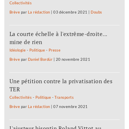
Collectivités
Brève
par
La rédaction
|
03 décembre 2021
|
Doubs
La courte échelle à l'extrême-droite...
mine de rien
Idéologie
-
Politique
-
Presse
Brève
par
Daniel Bordür
|
20 novembre 2021
Une pétition contre la privatisation des
TER
Collectivités
-
Politique
-
Transports
Brève
par
La rédaction
|
07 novembre 2021
L'ajusteur bisontin Roland Vittot au