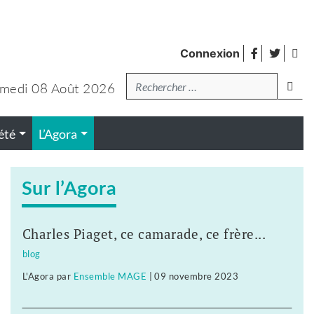
facebook
twitte
Fl
Connexion
de
Recherche
lanc
pub
medi 08 Août 2026
été
L’Agora
Sur l’Agora
Charles Piaget, ce camarade, ce frère...
blog
L'Agora
par
Ensemble MAGE
|
09 novembre 2023