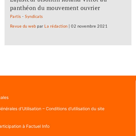
panthéon du mouvement ouvrier
Partis
-
Syndicats
Revue du web
par
La rédaction
|
02 novembre 2021
gales
nérales d’Utilisation – Conditions d’utilisation du site
rticipation à Factuel Info