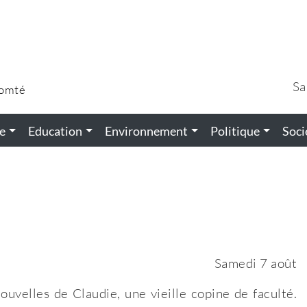
Sa
Comté
e
Education
Environnement
Politique
Soci
Samedi 7 août
nouvelles de Claudie, une vieille copine de faculté.