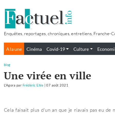
Accéder
au
contenu
Enquêtes, reportages, chroniques, entretiens, Franche-
A la une
Cinéma
Covid-19
Culture
Economi
blog
Une virée en ville
L'Agora
par
Frédéric Ehle
|
07 août 2021
Cela faisait plus d'un an que je n'avais pas eu de 