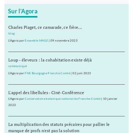
Sur l’Agora
Charles Piaget, ce camarade, ce frère...
blog
L'Agora
par
Ensemble MAGE
|
09 novembre 2023
Loup - éleveurs : la cohabitation existe déjà
communiqué
L'Agora
par
FNE Bourgogne Franche-Comté
|
02 juin 2023
L'appel des libellules - Ciné-Conférence
L'Agora
par
Conservatoire botanique national de Franche-Comté
|
10 janvier
2023
La multiplication des statuts précaires pour pallier le
manque de profs n'est pas la solution