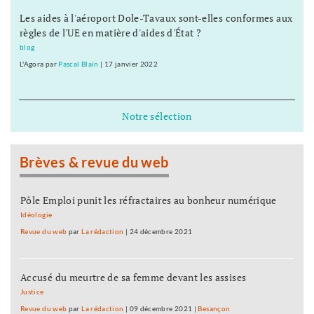
Les aides à l'aéroport Dole-Tavaux sont-elles conformes aux
règles de l'UE en matière d'aides d'État ?
blog
L'Agora
par
Pascal Blain
|
17 janvier 2022
Notre sélection
Brèves & revue du web
Pôle Emploi punit les réfractaires au bonheur numérique
Idéologie
Revue du web
par
La rédaction
|
24 décembre 2021
Accusé du meurtre de sa femme devant les assises
Justice
Revue du web
par
La rédaction
|
09 décembre 2021
|
Besançon