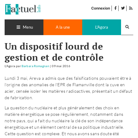
Accéder
facebook
twitter
Flu
au
Connexion
de
contenu
pub
Recherch
lance
Menu
A la une
L'Agora
Un dispositif lourd de
gestion et de contrôle
L'Agora
par
Barbara Romagnan
|
09 mai 2016
Lundi 3 mai, Areva a admis que des falsifications pouvaient être à
l’origine des anomalies de l’EPR de Flamanville dont la cuve en
acier, censée isoler les matières radioactives, présentait un défaut
de fabrication.
La question du nucléaire et plus généralement des choix en
matière énergétique se pose régulièrement, notamment dans
notre pays, qui a fait du nucléaire la clé de son indépendance
énergétique et un élément central de sa politique industrielle.
Cette question est complexe. Et nous avons sans doute été