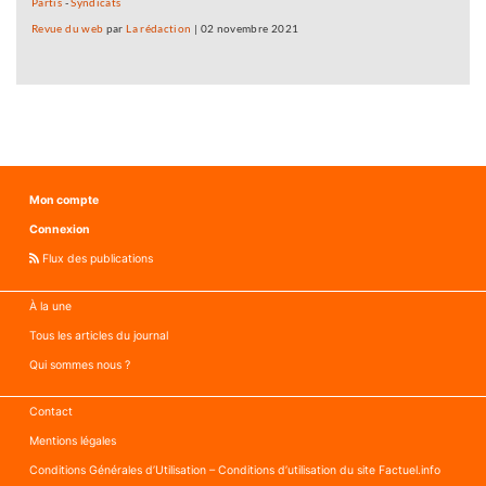
Partis
-
Syndicats
Revue du web
par
La rédaction
|
02 novembre 2021
Mon compte
Connexion
Flux des publications
À la une
Tous les articles du journal
Qui sommes nous ?
Contact
Mentions légales
Conditions Générales d’Utilisation – Conditions d’utilisation du site Factuel.info