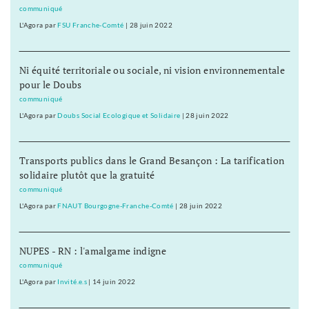
communiqué
L'Agora
par
FSU Franche-Comté
|
28 juin 2022
Ni équité territoriale ou sociale, ni vision environnementale
pour le Doubs
communiqué
L'Agora
par
Doubs Social Ecologique et Solidaire
|
28 juin 2022
Transports publics dans le Grand Besançon : La tarification
solidaire plutôt que la gratuité
communiqué
L'Agora
par
FNAUT Bourgogne-Franche-Comté
|
28 juin 2022
NUPES - RN : l'amalgame indigne
communiqué
L'Agora
par
Invité.e.s
|
14 juin 2022