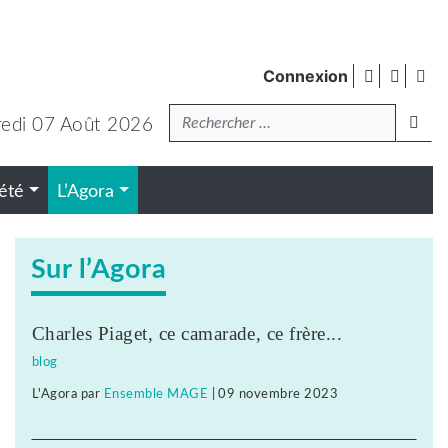
facebook
twitte
Fl
Connexion
de
Recherche
pub
lanc
edi 07 Août 2026
été
L’Agora
Sur l’Agora
Charles Piaget, ce camarade, ce frère...
blog
L'Agora
par
Ensemble MAGE
|
09 novembre 2023