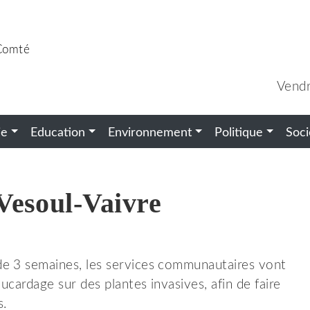
-Comté
Vendr
ie
Education
Environnement
Politique
Soci
Vesoul-Vaivre
de 3 semaines, les services communautaires vont
ucardage sur des plantes invasives, afin de faire
s.