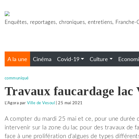
Accéder
au
contenu
Enquêtes, reportages, chroniques, entretiens, Franche
A la une
Cinéma
Covid-19
Culture
Econom
communiqué
Travaux faucardage lac 
L'Agora
par
Ville de Vesoul
|
25 mai 2021
A compter du mardi 25 mai et ce, pour une durée 
intervenir sur la zone du lac pour des travaux de fa
face à une prolifération d’algues de types différent