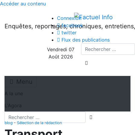
Accéder au contenu
Connexion
facebook
Enquêtes, reportages, chroniques, entretien
twitter
Flux des publications
Recherche
Vendredi 07
Août 2026
lancer la recherche
Menu
A la une
L'Agora
Recherche
lancer la recherch
blog
-
Sélection de la rédaction
Transport,