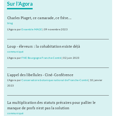
Sur l’Agora
Charles Piaget, ce camarade, ce frère...
blog
L'Agora
par
Ensemble MAGE
|
09 novembre 2023
Loup - éleveurs : la cohabitation existe déjà
communiqué
L'Agora
par
FNE Bourgogne Franche-Comté
|
02 juin 2023
L'appel des libellules - Ciné-Conférence
L'Agora
par
Conservatoire botanique national de Franche-Comté
|
10 janvier
2023
La multiplication des statuts précaires pour pallier le
manque de profs n'est pas la solution
communiqué