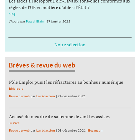
Les aides à l'aéroport Dole-Tavaux sont-elles conformes aux
règles de l'UE en matière d'aides d'État ?
blog
L'Agora
par
Pascal Blain
|
17 janvier 2022
Notre sélection
Brèves & revue du web
Pôle Emploi punit les réfractaires au bonheur numérique
Idéologie
Revue du web
par
La rédaction
|
24 décembre 2021
Accusé du meurtre de sa femme devant les assises
Justice
Revue du web
par
La rédaction
|
09 décembre 2021
|
Besançon