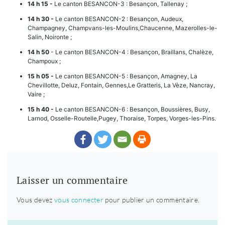
14 h 15 -
Le canton BESANCON-3 : Besançon, Tallenay ;
14 h 30 -
Le canton BESANCON-2 : Besançon, Audeux,
Champagney, Champvans-les-Moulins,Chaucenne, Mazerolles-le-
Salin, Noironte ;
14 h 50
- Le canton BESANCON-4 : Besançon, Braillans, Chalèze,
Champoux ;
15 h 05 -
Le canton BESANCON-5 : Besançon, Amagney, La
Chevillotte, Deluz, Fontain, Gennes,Le Gratteris, La Vèze, Nancray,
Vaire ;
15 h 40 -
Le canton BESANCON-6 : Besançon, Boussières, Busy,
Larnod, Osselle-Routelle,Pugey, Thoraise, Torpes, Vorges-les-Pins.
Laisser un commentaire
Vous devez
vous connecter
pour publier un commentaire.