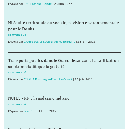
L'Agora
par
FSU Franche-Comté
|
28 juin 2022
Ni équité territoriale ou sociale, ni vision environnementale
pour le Doubs
communiqué
L'Agora
par
Doubs Social Ecologique et Solidaire
|
28 juin 2022
Transports publics dans le Grand Besançon : La tarification
solidaire plutôt que la gratuité
communiqué
L'Agora
par
FNAUT Bourgogne-Franche-Comté
|
28 juin 2022
NUPES - RN : l'amalgame indigne
communiqué
L'Agora
par
Invité.e.s
|
14 juin 2022