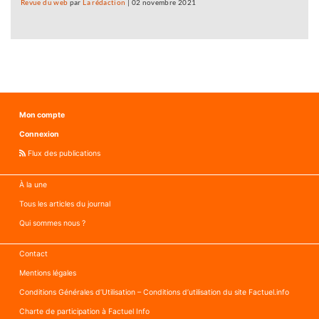
Revue du web
par
La rédaction
|
02 novembre 2021
Mon compte
Connexion
Flux des publications
À la une
Tous les articles du journal
Qui sommes nous ?
Contact
Mentions légales
Conditions Générales d’Utilisation – Conditions d’utilisation du site Factuel.info
Charte de participation à Factuel Info