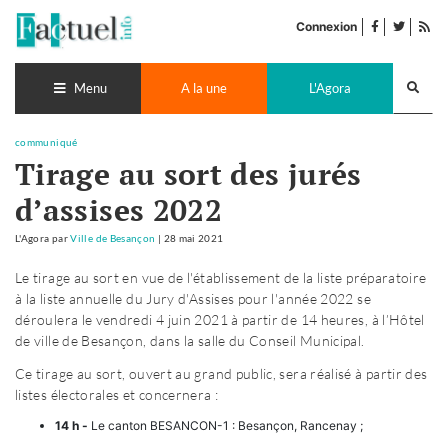
Accéder
facebook
twitter
Flu
au
Connexion
de
contenu
pub
Recherch
lance
Menu
A la une
L'Agora
communiqué
Tirage au sort des jurés
d’assises 2022
L'Agora
par
Ville de Besançon
|
28 mai 2021
Le tirage au sort en vue de l'établissement de la liste préparatoire
à la liste annuelle du Jury d'Assises pour l'année 2022 se
déroulera le vendredi 4 juin 2021 à partir de 14 heures, à l’Hôtel
de ville de Besançon, dans la salle du Conseil Municipal.
Ce tirage au sort, ouvert au grand public, sera réalisé à partir des
listes électorales et concernera :
14 h -
Le canton BESANCON-1 : Besançon, Rancenay ;