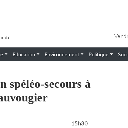
Vendr
Comté
ie
Education
Environnement
Politique
Soci
on spéléo-secours à
auvougier
15h30