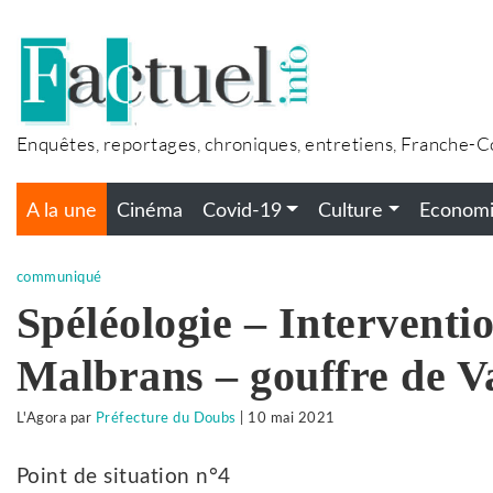
Accéder
au
contenu
Enquêtes, reportages, chroniques, entretiens, Franche-
A la une
Cinéma
Covid-19
Culture
Econom
communiqué
Spéléologie – Interventi
Malbrans – gouffre de V
L'Agora
par
Préfecture du Doubs
|
10 mai 2021
Point de situation n°4