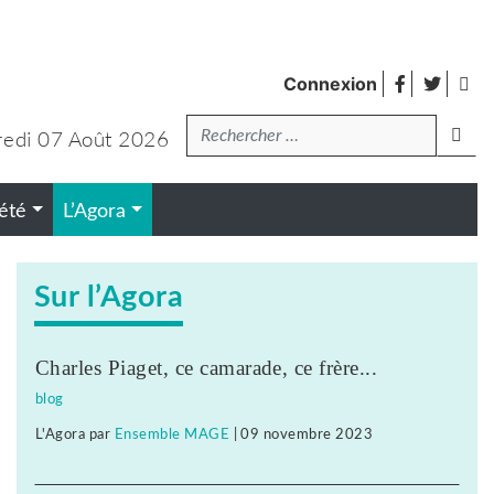
facebook
twitte
Fl
Connexion
de
Recherche
pub
edi 07 Août 2026
lanc
été
L’Agora
Sur l’Agora
Charles Piaget, ce camarade, ce frère...
blog
L'Agora
par
Ensemble MAGE
|
09 novembre 2023