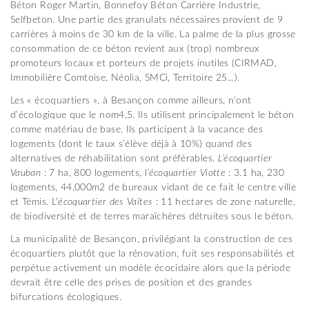
Béton Roger Martin, Bonnefoy Béton Carrière Industrie,
Selfbeton. Une partie des granulats nécessaires provient de 9
carrières à moins de 30 km de la ville. La palme de la plus grosse
consommation de ce béton revient aux (trop) nombreux
promoteurs locaux et porteurs de projets inutiles (CIRMAD,
Immobilière Comtoise, Néolia, SMCi, Territoire 25...).
Les « écoquartiers », à Besançon comme ailleurs, n’ont
d’écologique que le nom4,5. Ils utilisent principalement le béton
comme matériau de base. Ils participent à la vacance des
logements (dont le taux s’élève déjà à 10%) quand des
alternatives de réhabilitation sont préférables.
L’écoquartier
Vauban
: 7 ha, 800 logements, l
’écoquartier Viotte
: 3.1 ha, 230
logements, 44.000m2 de bureaux vidant de ce fait le centre ville
et Témis. L’
écoquartier des Vaîtes
: 11 hectares de zone naturelle,
de biodiversité et de terres maraîchères détruites sous le béton.
La municipalité de Besançon, privilégiant la construction de ces
écoquartiers plutôt que la rénovation, fuit ses responsabilités et
perpétue activement un modèle écocidaire alors que la période
devrait être celle des prises de position et des grandes
bifurcations écologiques.