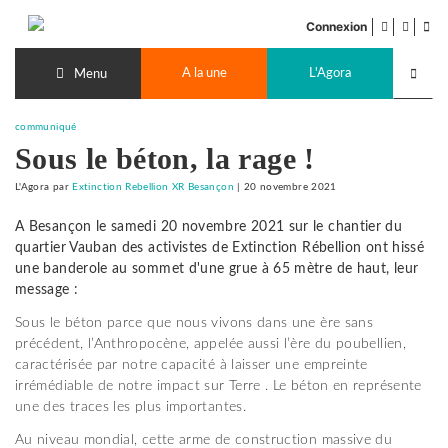
Accéder
facebook
twitter
Flu
au
Connexion
de
contenu
Recherch
pub
A la une
L'Agora
lancer
Menu
communiqué
Sous le béton, la rage !
L'Agora
par
Extinction Rebellion XR Besançon
|
20 novembre 2021
A Besançon le samedi 20 novembre 2021 sur le chantier du
quartier Vauban des activistes de Extinction Rébellion ont hissé
une banderole au sommet d'une grue à 65 mètre de haut, leur
message :
Sous le béton parce que nous vivons dans une ère sans
précédent, l’Anthropocène, appelée aussi l’ère du poubellien,
caractérisée par notre capacité à laisser une empreinte
irrémédiable de notre impact sur Terre . Le béton en représente
une des traces les plus importantes.
Au niveau mondial, cette arme de construction massive du