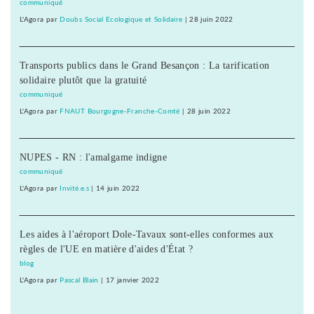
communiqué
L'Agora
par
Doubs Social Ecologique et Solidaire
|
28 juin 2022
Transports publics dans le Grand Besançon : La tarification
solidaire plutôt que la gratuité
communiqué
L'Agora
par
FNAUT Bourgogne-Franche-Comté
|
28 juin 2022
NUPES - RN : l'amalgame indigne
communiqué
L'Agora
par
Invité.e.s
|
14 juin 2022
Les aides à l'aéroport Dole-Tavaux sont-elles conformes aux
règles de l'UE en matière d'aides d'État ?
blog
L'Agora
par
Pascal Blain
|
17 janvier 2022