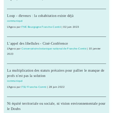
Loup - éleveurs : la cohabitation existe déjà
communiqué
L'Agora
par
FNE Bourgogne Franche-Comté
|
02 juin 2023
L'appel des libellules - Ciné-Conférence
L'Agora
par
Conservatoire botanique national de Franche-Comté
|
10 janvier
2023
La multiplication des statuts précaires pour pallier le manque de
profs n'est pas la solution
communiqué
L'Agora
par
FSU Franche-Comté
|
28 juin 2022
Ni équité territoriale ou sociale, ni vision environnementale pour
le Doubs