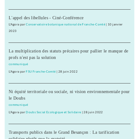
L'appel des libellules - Ciné-Conférence
L'Agora
par
Conservatoire botanique national de Franche-Comté
|
10 janvier
2023
La multiplication des statuts précaires pour pallier le manque de
profs n'est pas la solution
communiqué
L'Agora
par
FSU Franche-Comté
|
28 juin 2022
Ni équité territoriale ou sociale, ni vision environnementale pour
le Doubs
communiqué
L'Agora
par
Doubs Social Ecologique et Solidaire
|
28 juin 2022
Transports publics dans le Grand Besançon : La tarification
solidaire plutôt que la gratuité