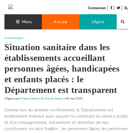
Accéder
facebook
twitter
Flu
au
Connexion
de
contenu
Recherch
pub
lance
Menu
A la une
L'Agora
communiqué
Situation sanitaire dans les
établissements accueillant
personnes âgées, handicapées
et enfants placés : le
Département est transparent
L'Agora
par
Département de Haute-Saône
|
04 mai 2021
Comme lors du premier confinement, le Département est
entièrement mobilisé pour assurer la continuité du service public
et d’accompagnement, notamment en direction de nos
concitoyens les plus fragiles : les personnes âgées, les personnes