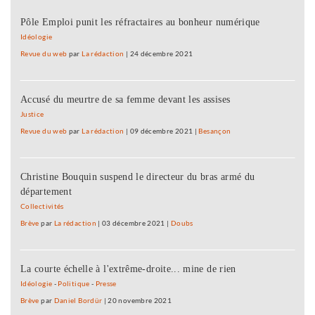
Pôle Emploi punit les réfractaires au bonheur numérique
Idéologie
Revue du web
par
La rédaction
|
24 décembre 2021
Accusé du meurtre de sa femme devant les assises
Justice
Revue du web
par
La rédaction
|
09 décembre 2021
|
Besançon
Christine Bouquin suspend le directeur du bras armé du
département
Collectivités
Brève
par
La rédaction
|
03 décembre 2021
|
Doubs
La courte échelle à l'extrême-droite... mine de rien
Idéologie
-
Politique
-
Presse
Brève
par
Daniel Bordür
|
20 novembre 2021