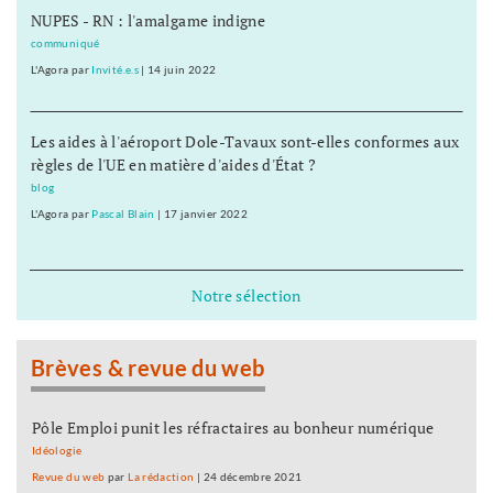
NUPES - RN : l'amalgame indigne
communiqué
L'Agora
par
Invité.e.s
|
14 juin 2022
Les aides à l'aéroport Dole-Tavaux sont-elles conformes aux
règles de l'UE en matière d'aides d'État ?
blog
L'Agora
par
Pascal Blain
|
17 janvier 2022
Notre sélection
Brèves & revue du web
Pôle Emploi punit les réfractaires au bonheur numérique
Idéologie
Revue du web
par
La rédaction
|
24 décembre 2021