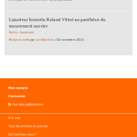
L'ajusteur bisontin Roland Vittot au panthéon du
mouvement ouvrier
Partis
-
Syndicats
Revue du web
par
La rédaction
|
02 novembre 2021
Mon compte
Connexion
Flux des publications
À la une
Tous les articles du journal
Qui sommes nous ?