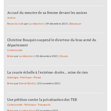
Accusé du meurtre de sa femme devant les assises
Justice
Revue du web
par
La rédaction
|
09 décembre 2021
|
Besançon
Christine Bouquin suspend le directeur du bras armé du
département
Collectivités
Brève
par
La rédaction
|
03 décembre 2021
|
Doubs
La courte échelle à l'extrême-droite... mine de rien
Idéologie
-
Politique
-
Presse
Brève
par
Daniel Bordür
|
20 novembre 2021
Une pétition contre la privatisation des TER
Collectivités
-
Politique
-
Transports
Brève
par
La rédaction
|
07 novembre 2021