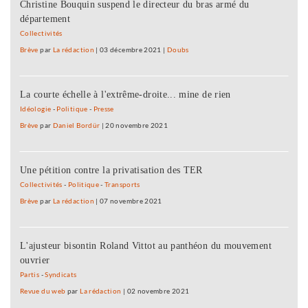
Christine Bouquin suspend le directeur du bras armé du
département
Collectivités
Brève
par
La rédaction
|
03 décembre 2021
|
Doubs
La courte échelle à l'extrême-droite... mine de rien
Idéologie
-
Politique
-
Presse
Brève
par
Daniel Bordür
|
20 novembre 2021
Une pétition contre la privatisation des TER
Collectivités
-
Politique
-
Transports
Brève
par
La rédaction
|
07 novembre 2021
L'ajusteur bisontin Roland Vittot au panthéon du mouvement
ouvrier
Partis
-
Syndicats
Revue du web
par
La rédaction
|
02 novembre 2021