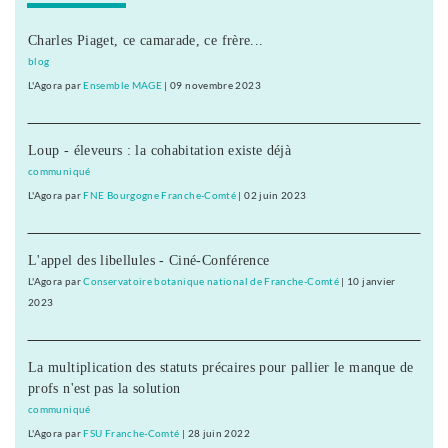
Charles Piaget, ce camarade, ce frère...
blog
L'Agora
par
Ensemble MAGE
|
09 novembre 2023
Loup - éleveurs : la cohabitation existe déjà
communiqué
L'Agora
par
FNE Bourgogne Franche-Comté
|
02 juin 2023
L'appel des libellules - Ciné-Conférence
L'Agora
par
Conservatoire botanique national de Franche-Comté
|
10 janvier
2023
La multiplication des statuts précaires pour pallier le manque de
profs n'est pas la solution
communiqué
L'Agora
par
FSU Franche-Comté
|
28 juin 2022