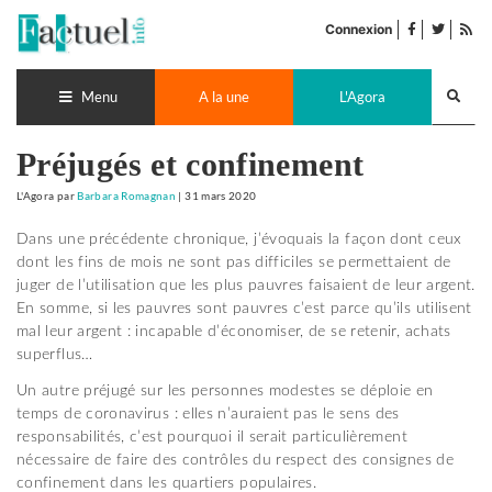
Accéder
facebook
twitter
Flu
au
Connexion
de
contenu
pub
Recherch
lance
Menu
A la une
L'Agora
Préjugés et confinement
L'Agora
par
Barbara Romagnan
|
31 mars 2020
Dans une précédente chronique, j’évoquais la façon dont ceux
dont les fins de mois ne sont pas difficiles se permettaient de
juger de l’utilisation que les plus pauvres faisaient de leur argent.
En somme, si les pauvres sont pauvres c’est parce qu’ils utilisent
mal leur argent : incapable d’économiser, de se retenir, achats
superflus…
Un autre préjugé sur les personnes modestes se déploie en
temps de coronavirus : elles n’auraient pas le sens des
responsabilités, c’est pourquoi il serait particulièrement
nécessaire de faire des contrôles du respect des consignes de
confinement dans les quartiers populaires.