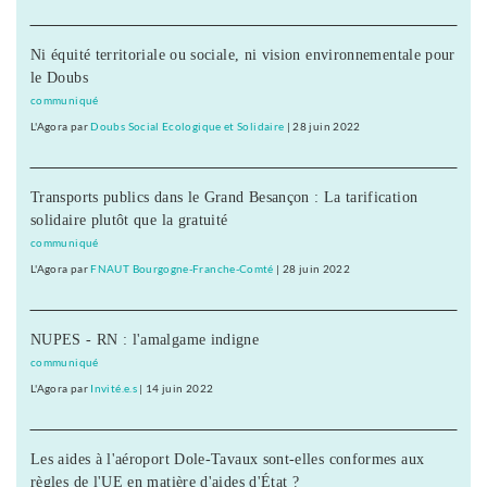
Ni équité territoriale ou sociale, ni vision environnementale pour
le Doubs
communiqué
L'Agora
par
Doubs Social Ecologique et Solidaire
|
28 juin 2022
Transports publics dans le Grand Besançon : La tarification
solidaire plutôt que la gratuité
communiqué
L'Agora
par
FNAUT Bourgogne-Franche-Comté
|
28 juin 2022
NUPES - RN : l'amalgame indigne
communiqué
L'Agora
par
Invité.e.s
|
14 juin 2022
Les aides à l'aéroport Dole-Tavaux sont-elles conformes aux
règles de l'UE en matière d'aides d'État ?