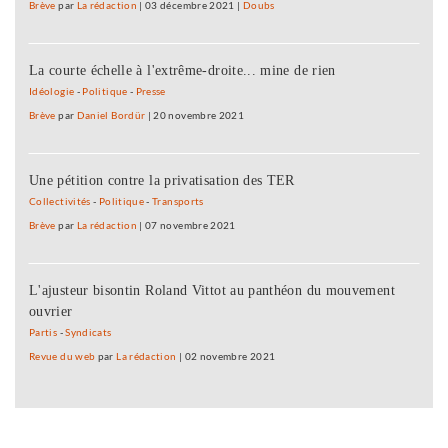
Brève
par
La rédaction
|
03 décembre 2021
|
Doubs
La courte échelle à l'extrême-droite... mine de rien
Idéologie
-
Politique
-
Presse
Brève
par
Daniel Bordür
|
20 novembre 2021
Une pétition contre la privatisation des TER
Collectivités
-
Politique
-
Transports
Brève
par
La rédaction
|
07 novembre 2021
L'ajusteur bisontin Roland Vittot au panthéon du mouvement
ouvrier
Partis
-
Syndicats
Revue du web
par
La rédaction
|
02 novembre 2021