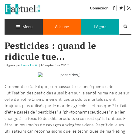
Accéder
facebook
twitter
Flu
au
Connexion
de
contenu
pub
Recherch
lance
Menu
A la une
L'Agora
Pesticides : quand le
ridicule tue…
L'Agora
par
Lucie Forêt
|
16 septembre 2019
Comment se fait-il que, connaissant les conséquences de
l'utilisation des pesticides aussi bien sur la santé humaine que sur
celle de notre Environnement, ces produits mortels soient
toujours plus utilisés par le monde agricole ... et pas que ? Le fait
d'être passés de "pesticides" à "phytopharmaceutiques" n'a rien
changé à la toxicité des dits produits si ce n'est qu'ils font peut-
être un peu moins de ravages anxiogènes dans l'esprit de leurs
utilisateurs car reconnaissons que les techniques de marketing