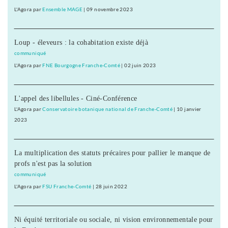
L'Agora
par
Ensemble MAGE
|
09 novembre 2023
Loup - éleveurs : la cohabitation existe déjà
communiqué
L'Agora
par
FNE Bourgogne Franche-Comté
|
02 juin 2023
L'appel des libellules - Ciné-Conférence
L'Agora
par
Conservatoire botanique national de Franche-Comté
|
10 janvier
2023
La multiplication des statuts précaires pour pallier le manque de
profs n'est pas la solution
communiqué
L'Agora
par
FSU Franche-Comté
|
28 juin 2022
Ni équité territoriale ou sociale, ni vision environnementale pour