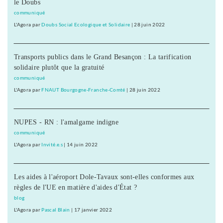
le Doubs
communiqué
L'Agora
par
Doubs Social Ecologique et Solidaire
|
28 juin 2022
Transports publics dans le Grand Besançon : La tarification
solidaire plutôt que la gratuité
communiqué
L'Agora
par
FNAUT Bourgogne-Franche-Comté
|
28 juin 2022
NUPES - RN : l'amalgame indigne
communiqué
L'Agora
par
Invité.e.s
|
14 juin 2022
Les aides à l'aéroport Dole-Tavaux sont-elles conformes aux
règles de l'UE en matière d'aides d'État ?
blog
L'Agora
par
Pascal Blain
|
17 janvier 2022