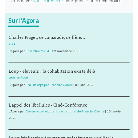
Vous devez
vous connecter
pour publier un commentaire.
Sur l’Agora
Charles Piaget, ce camarade, ce frère...
blog
L'Agora
par
Ensemble MAGE
|
09 novembre 2023
Loup - éleveurs : la cohabitation existe déjà
communiqué
L'Agora
par
FNE Bourgogne Franche-Comté
|
02 juin 2023
L'appel des libellules - Ciné-Conférence
L'Agora
par
Conservatoire botanique national de Franche-Comté
|
10 janvier
2023
La multiplication des statuts précaires pour pallier le