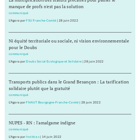
manque de profs n'est pas la solution
communiqué
L'Agora
par
FSU Franche-Comté
|
28 juin 2022
Ni équité territoriale ou sociale, ni vision environnementale
pour le Doubs
communiqué
L'Agora
par
Doubs Social Ecologique et Solidaire
|
28 juin 2022
Transports publics dans le Grand Besançon : La tarification
solidaire plutôt que la gratuité
communiqué
L'Agora
par
FNAUT Bourgogne-Franche-Comté
|
28 juin 2022
NUPES - RN : l'amalgame indigne
communiqué
L'Agora
par
Invité.e.s
|
14 juin 2022