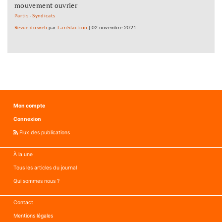
mouvement ouvrier
Partis
-
Syndicats
Revue du web
par
La rédaction
|
02 novembre 2021
Mon compte
Connexion
Flux des publications
À la une
Tous les articles du journal
Qui sommes nous ?
Contact
Mentions légales