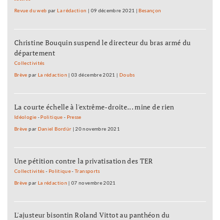
Revue du web
par
La rédaction
|
09 décembre 2021
|
Besançon
Christine Bouquin suspend le directeur du bras armé du
département
Collectivités
Brève
par
La rédaction
|
03 décembre 2021
|
Doubs
La courte échelle à l'extrême-droite... mine de rien
Idéologie
-
Politique
-
Presse
Brève
par
Daniel Bordür
|
20 novembre 2021
Une pétition contre la privatisation des TER
Collectivités
-
Politique
-
Transports
Brève
par
La rédaction
|
07 novembre 2021
L'ajusteur bisontin Roland Vittot au panthéon du