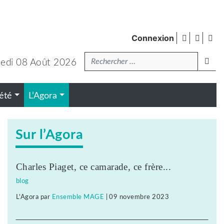
facebook
twitte
Fl
Connexion
de
Recherche
pub
lanc
edi 08 Août 2026
été
L’Agora
Sur l’Agora
Charles Piaget, ce camarade, ce frère...
blog
L'Agora
par
Ensemble MAGE
|
09 novembre 2023