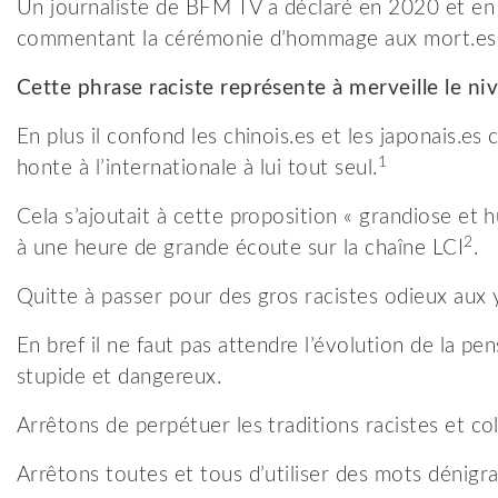
Un journaliste de BFM TV a déclaré en 2020 et en 
commentant la cérémonie d’hommage aux mort.es 
C
ette phrase raciste représente à merveille
l
e ni
En plus il confond les chinois.es et les japonais.es 
1
honte à l’internationale à lui tout seul.
Cela s’ajoutait à cette proposition « grandiose et h
2
à une heure de grande écoute sur la chaîne LCI
.
Quitte à passer pour des gros racistes odieux aux y
En bref il ne faut pas attendre l’évolution de la p
stupide et dangereux.
Arrêtons de perpétuer les traditions racistes et co
Arrêtons toutes et tous d’utiliser des mots dénigr