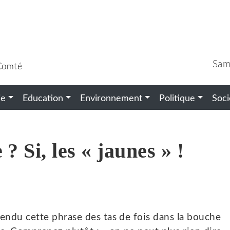
Sam
-Comté
ie
Education
Environnement
Politique
Soci
? Si, les « jaunes » !
tendu cette phrase des tas de fois dans la bouche