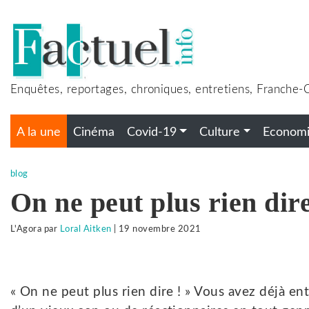
Accéder
au
contenu
Enquêtes, reportages, chroniques, entretiens, Franche
A la une
Cinéma
Covid-19
Culture
Econom
blog
On ne peut plus rien dire 
L'Agora
par
Loral Aitken
|
19 novembre 2021
« On ne peut plus rien dire ! » Vous avez déjà en