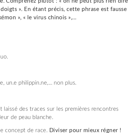
e. Comprenez plutôt : « on ne peut plus rien dire
s doigts ». En étant précis, cette phrase est fausse
kémon », « le virus chinois »,…
luo.
 un.e philippin.ne,... non plus.
 laissé des traces sur les premières rencontres
uleur de peau blanche.
 le concept de race.
Diviser pour mieux régner !