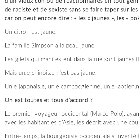
d’un vieux con ou de réactionnaires en tout genr
de raciste et de sexiste sans se faire taper sur le
car on peut encore dire : « les « jaunes », les « po
Un citron est jaune.
La famille Simpson a la peau jaune.
Les gilets qui manifestent dans la rue sont jaunes f
Mais un.e chinois.e n’est pas jaune.
Un.e japonais.e, un.e cambodgien.ne, un.e laotien.ne,
On est toutes et tous d’accord ?
Le premier voyageur occidental (Marco Polo), ayant
avec les habitant.es d’Asie, les décrit avec une co
Entre-temps, la bourgeoisie occidentale a inventé