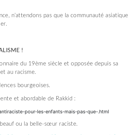
ance, n’attendons pas que la communauté asiatique
er.
ALISME
!
tionnaire du 19ème siècle et opposée depuis sa
 et au racisme.
olences bourgeoises.
lente et abordable de Rakkid :
l-antiraciste-pour-les-enfants-mais-pas-que-.html
eauf ou la belle-sœur raciste.