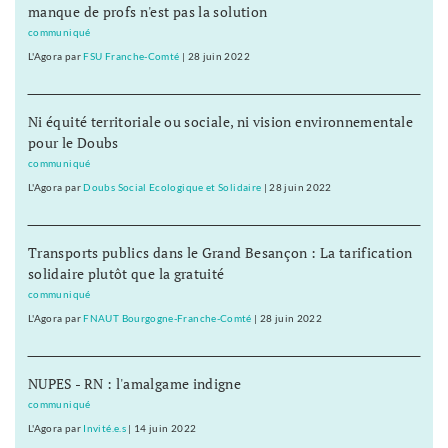
manque de profs n'est pas la solution
communiqué
L'Agora
par
FSU Franche-Comté
|
28 juin 2022
Ni équité territoriale ou sociale, ni vision environnementale
pour le Doubs
communiqué
L'Agora
par
Doubs Social Ecologique et Solidaire
|
28 juin 2022
Transports publics dans le Grand Besançon : La tarification
solidaire plutôt que la gratuité
communiqué
L'Agora
par
FNAUT Bourgogne-Franche-Comté
|
28 juin 2022
NUPES - RN : l'amalgame indigne
communiqué
L'Agora
par
Invité.e.s
|
14 juin 2022