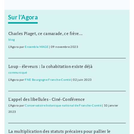
Sur l’Agora
Charles Piaget, ce camarade, ce frère...
blog
L'Agora
par
Ensemble MAGE
|
09 novembre 2023
Loup - éleveurs : la cohabitation existe déjà
communiqué
L'Agora
par
FNE Bourgogne Franche-Comté
|
02 juin 2023
L'appel des libellules - Ciné-Conférence
L'Agora
par
Conservatoire botanique national de Franche-Comté
|
10 janvier
2023
La multiplication des statuts précaires pour pallier le