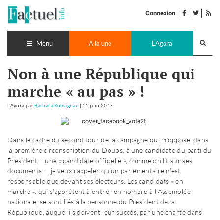
Accéder
facebook
twitter
Flu
au
Connexion
de
contenu
pub
Recherch
lance
Menu
A la une
L'Agora
Non à une République qui
marche « au pas » !
L'Agora
par
Barbara Romagnan
|
15 juin 2017
Dans le cadre du second tour de la campagne qui m’oppose, dans
la première circonscription du Doubs, à une candidate du parti du
Président – une « candidate officielle », comme on lit sur ses
documents –, je veux rappeler qu’un parlementaire n’est
responsable que devant ses électeurs. Les candidats « en
marche », qui s’apprêtent à entrer en nombre à l’Assemblée
nationale, se sont liés à la personne du Président de la
République, auquel ils doivent leur succès, par une charte dans