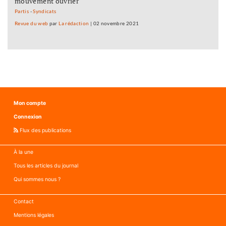
mouvement ouvrier
Partis
-
Syndicats
Revue du web
par
La rédaction
|
02 novembre 2021
Mon compte
Connexion
Flux des publications
À la une
Tous les articles du journal
Qui sommes nous ?
Contact
Mentions légales