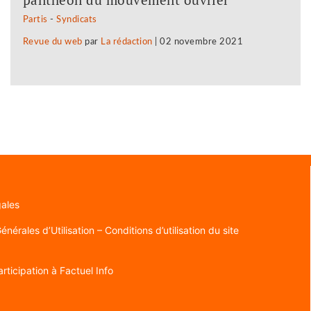
Partis
-
Syndicats
Revue du web
par
La rédaction
|
02 novembre 2021
gales
nérales d’Utilisation – Conditions d’utilisation du site
rticipation à Factuel Info