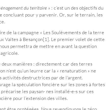
’aménagement du territoire
» : c’est un des objectifs du
de concluant pour y parvenir. Or, sur le terrain, les
ce.
ire de la campagne « Les Soulèvements de la terre
ux Vaîtes à Besançon[1]. Le premier volet de cette
, nous permettra de mettre en avant la question
 agricole.
de deux manières : directement car des terres
on n’est qu’un leurre car la « renaturation » ne
 activités destructrices par de l'argent.
ourage la spéculation foncière sur les zones à fortes
 précarise les paysan- nes installé-e-s sur ces
ière pour l’extension des villes.
ivent être protégées. Nous revendiquons le zéro