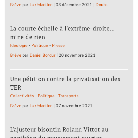
Brève
par
La rédaction
|
03 décembre 2021
|
Doubs
La courte échelle à l'extrême-droite...
mine de rien
Idéologie
-
Politique
-
Presse
Brève
par
Daniel Bordür
|
20 novembre 2021
Une pétition contre la privatisation des
TER
Collectivités
-
Politique
-
Transports
Brève
par
La rédaction
|
07 novembre 2021
L'ajusteur bisontin Roland Vittot au
panthéon du mouvement ouvrier