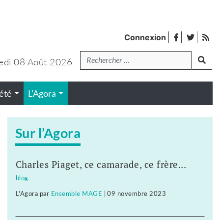
facebook
twitter
Fl
Connexion
de
Recherche
pub
edi 08 Août 2026
lanc
été
L’Agora
Sur l’Agora
Charles Piaget, ce camarade, ce frère...
blog
L'Agora
par
Ensemble MAGE
|
09 novembre 2023