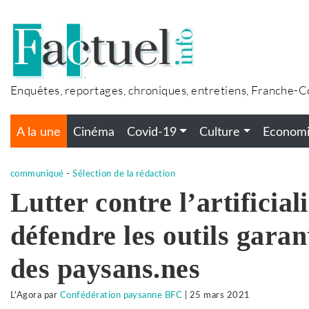
Accéder
au
contenu
Enquêtes, reportages, chroniques, entretiens, Franche-
A la une
Cinéma
Covid-19
Culture
Econom
communiqué
-
Sélection de la rédaction
Lutter contre l’artificial
défendre les outils garant
des paysans.nes
L'Agora
par
Confédération paysanne BFC
|
25 mars 2021