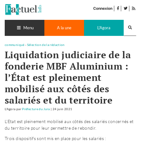
Accéder
facebook
twitter
Flu
au
Connexion
de
contenu
pub
Recherch
lance
Menu
A la une
L'Agora
communiqué
-
Sélection de la rédaction
Liquidation judiciaire de la
fonderie MBF Aluminium :
l’État est pleinement
mobilisé aux côtés des
salariés et du territoire
L'Agora
par
Préfecture du Jura
|
24 juin 2021
L’Etat est pleinement mobilisé aux côtés des salariés concernés et
du territoire pour leur permettre de rebondir.
Trois dispositifs sont mis en place pour les salariés :