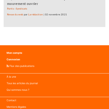
mouvement ouvrier
Partis
-
Syndicats
Revue du web
par
La rédaction
|
02 novembre 2021
Mon compte
Connexion
Flux des publications
À la une
Tous les articles du journal
Qui sommes nous ?
Contact
Mentions légales