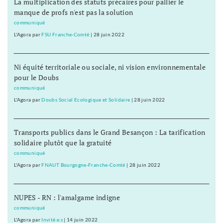
La multiplication des statuts précaires pour pallier le
manque de profs n'est pas la solution
communiqué
L'Agora
par
FSU Franche-Comté
|
28 juin 2022
Ni équité territoriale ou sociale, ni vision environnementale
pour le Doubs
communiqué
L'Agora
par
Doubs Social Ecologique et Solidaire
|
28 juin 2022
Transports publics dans le Grand Besançon : La tarification
solidaire plutôt que la gratuité
communiqué
L'Agora
par
FNAUT Bourgogne-Franche-Comté
|
28 juin 2022
NUPES - RN : l'amalgame indigne
communiqué
L'Agora
par
Invité.e.s
|
14 juin 2022