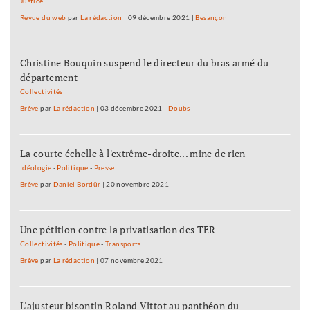
Justice
Revue du web
par
La rédaction
|
09 décembre 2021
|
Besançon
Christine Bouquin suspend le directeur du bras armé du
département
Collectivités
Brève
par
La rédaction
|
03 décembre 2021
|
Doubs
La courte échelle à l'extrême-droite... mine de rien
Idéologie
-
Politique
-
Presse
Brève
par
Daniel Bordür
|
20 novembre 2021
Une pétition contre la privatisation des TER
Collectivités
-
Politique
-
Transports
Brève
par
La rédaction
|
07 novembre 2021
L'ajusteur bisontin Roland Vittot au panthéon du