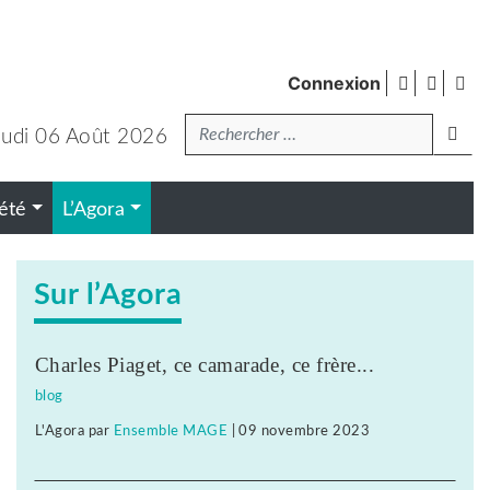
facebook
twitte
Fl
Connexion
de
Recherche
pub
lanc
eudi 06 Août 2026
été
L’Agora
Sur l’Agora
Charles Piaget, ce camarade, ce frère...
blog
L'Agora
par
Ensemble MAGE
|
09 novembre 2023