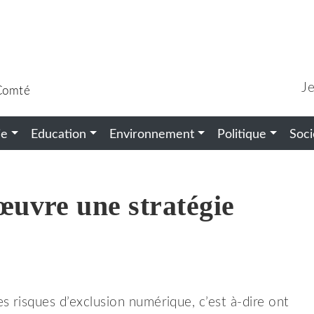
J
-Comté
ie
Education
Environnement
Politique
Soci
uvre une stratégie
 risques d’exclusion numérique, c’est à-dire ont