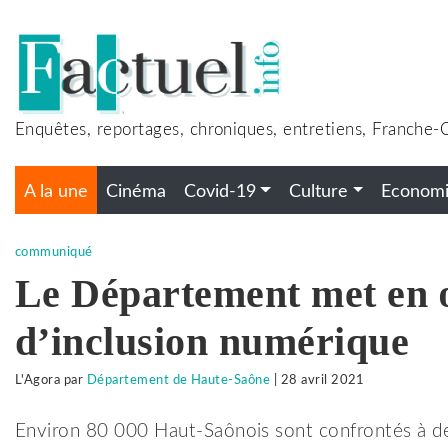
Accéder
au
contenu
Enquêtes, reportages, chroniques, entretiens, Franche
A la une
Cinéma
Covid-19
Culture
Econom
communiqué
Le Département met en œ
d’inclusion numérique
L'Agora
par
Département de Haute-Saône
|
28 avril 2021
Environ 80 000 Haut-Saônois sont confrontés à des