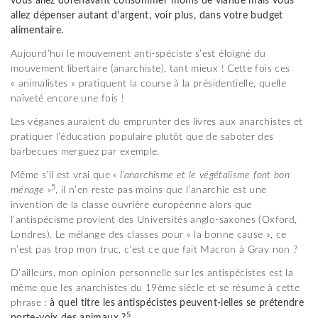
vous allez dorénavant consommer moins de viande mais vous
allez dépense
r
autant d’argent,
voir plus,
dans votre budget
alimentaire.
Aujourd’hui le mouvement anti-spéciste s’est éloigné du
mouvement libertaire (anarchiste), tant mieux ! Cette fois ces
« animalistes » pratiquent la course à la présidentielle, quelle
naïveté encore une fois !
Les véganes auraient du emprunter des livres aux anarchistes et
pratiquer l’éducation populaire plutôt que de saboter des
barbecues merguez par exemple.
Même s’il est vrai que
« l’anarchisme et le végétalisme font bon
5
ménage »
, il n’en reste pas moins que l’anarchie est une
invention de la classe ouvrière européenne alors que
l’antispécisme provient des Universités anglo-saxones (Oxford,
Londres). Le mélange des classes pour « la bonne cause », ce
n’est pas trop mon truc, c’est ce que fait Macron à Gray non ?
D’ailleurs, mon opinion personnelle sur les antispécistes est la
même que les anarchistes du 19ème siècle et se résume à cette
phrase :
à quel titre les antispécistes peuvent-ielles se prétendre
5
porte-voix des animaux ?