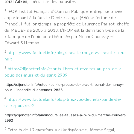
Loral Aitken
, spécialiste des parasites.
1
IFOP Institut Français d’Opinion Publique, entreprise privée
appartenant à la famille Dentressangle (56ème fortune de
France). Il fut longtemps la propriété de Laurence Parisot, cheffe
du MEDEF de 2005 à 2013. L’IFOP est la définition type de la
« fabrique de l’opinion » théorisée par Noam Chomsky et
Edward S Herman.
2
https://www.factuel.info/blog/cravate-rouge-vs-cravate-bleu-
nuit
3
https://dijoncter.info/esprits-libres-et-revoltes-au-prix-de-la-
boue-des-murs-et-du-sang-2989
https://dijoncter.info/retour-sur-le-proces-de-b-au-tribunal-de-nancy-
pour-l-incendie-d-antennes-2835
4
https://www.factuel.info/blog/triez-vos-dechets-bande-de-
sales-pauvres-2
https://dijoncter.info/audincourt-les-fausses-a-o-p-du-marche-couvert-
2993
5
Extraits de
10 questions sur l’antispécisme
, Jérome Segal,