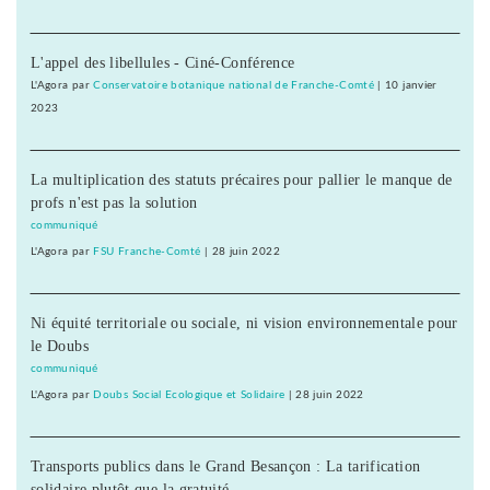
L'appel des libellules - Ciné-Conférence
L'Agora
par
Conservatoire botanique national de Franche-Comté
|
10 janvier
2023
La multiplication des statuts précaires pour pallier le manque de
profs n'est pas la solution
communiqué
L'Agora
par
FSU Franche-Comté
|
28 juin 2022
Ni équité territoriale ou sociale, ni vision environnementale pour
le Doubs
communiqué
L'Agora
par
Doubs Social Ecologique et Solidaire
|
28 juin 2022
Transports publics dans le Grand Besançon : La tarification
solidaire plutôt que la gratuité