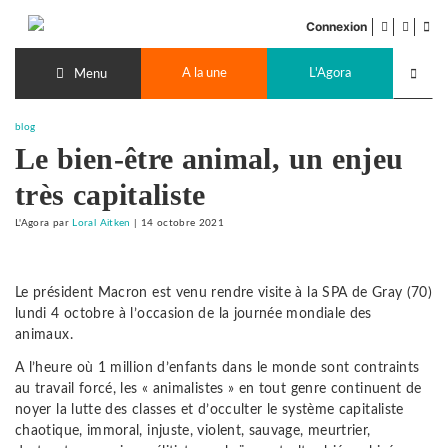
Accéder
facebook
twitter
Flu
au
Connexion
de
contenu
Recherch
pub
A la une
L'Agora
lancer
Menu
blog
Le bien-être animal, un enjeu
très capitaliste
L'Agora
par
Loral Aitken
|
14 octobre 2021
Le président Macron est venu rendre visite à la SPA de Gray (70)
lundi 4 octobre à l’occasion de la journée mondiale des
animaux.
A l’heure où 1 million d’enfants dans le monde sont contraints
au travail forcé, les « animalistes » en tout genre continuent de
noyer la lutte des classes et d’occulter le système capitaliste
chaotique, immoral, injuste, violent, sauvage, meurtrier,