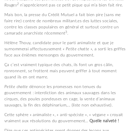
2
Rouges
n’apprécieront pas ce petit pique qui m’a bien fait rire.
Mais bon, la presse du Crédit Mutuel a fait bien pire (sans me
faire rire) contre de nombreux militant.es des luttes sociales,
contre les classes populaires en général et surtout contre un
3
camarade anarchiste récemment
.
Hélène Thouy, candidate pour le parti animaliste et que je
surnommerai affectueusement
« Petite chatte »
, a sorti les griffes
face aux énièmes mensonges du gouvernement.
Ça c’est vraiment typique des chats, ils font un gros câlin,
ronronnent, se frottent mais peuvent griffer à tout moment
quand ils en ont marre.
Petite chatte
dénonce les promesses non tenues du
gouvernement : interdiction des animaux sauvages dans les
cirques, des poules pondeuses en cage, la vente d’animaux
sauvages, la fin des delphinarium,... (liste non exhaustive).
Cette sphère « animaliste », « anti-spéciste », « végane » croyait
vraiment aux résolutions du gouvernement…
Quel
le
naïveté !
Dire que ces antispécistes osent donner des leçons aux