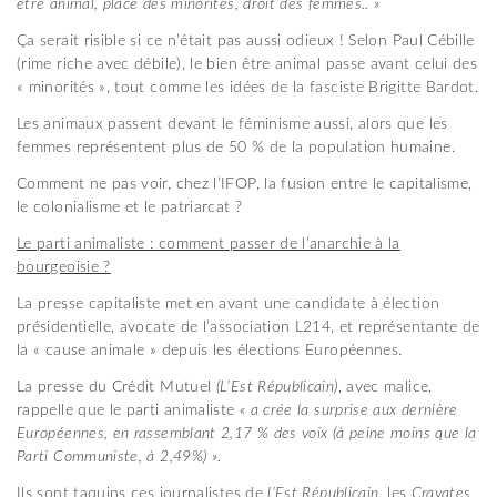
être animal, place des minorités, droit des femmes.. »
Ça serait risible si ce n’était pas aussi odieux ! Selon Paul Cébille
(rime riche avec débile), le bien être animal passe avant celui des
« minorités », tout comme les idées de la fasciste Brigitte Bardot.
Les animaux passent devant le féminisme aussi, alors que les
femmes représentent plus de 50 % de la population humaine.
Comment ne pas voir, chez l’IFOP, la fusion entre le capitalisme,
le colonialisme et le patriarcat ?
Le
parti animaliste : comment passer de l’anarchie à la
bourgeoisie ?
La presse capitaliste met en avant une candidate à élection
présidentielle, avocate de l’association L214, et représentante de
la « cause animale » depuis les élections Européennes.
La presse du Crédit Mutuel
(L’Est Républicain)
, avec malice,
rappelle que le parti animaliste
« a crée la surprise aux dernière
Européennes, en rassemblant 2,17 % des voix (à peine moins que la
Parti Communiste, à 2,49%) ».
Ils sont taquins ces journalistes de
l’Est Républicain
, les
Cravates