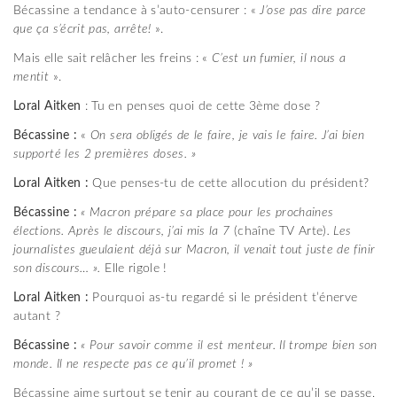
Bécassine a tendance à s’auto-censurer : «
J’ose pas dire parce
que ça s’écrit pas, arrête!
».
Mais elle sait relâcher les freins : «
C’est un fumier, il nous a
mentit
».
Loral Aitken
: Tu en penses quoi de cette 3ème dose ?
B
écassine :
«
On sera obligé
s
de le faire, je vais le faire. J’ai bien
supporté les 2 premières doses. »
L
oral
A
itken
:
Que penses-tu de cette allocution du président?
B
écassine :
«
Macron prépare sa place pour les prochaines
élections.
Après le discours, j
’ai mis la 7
(chaîne TV Arte)
.
Les
journalistes
gueulai
en
t déjà
sur Macron,
il venait tout juste de finir
son discours
… ».
Elle rigole !
L
oral
A
itken
:
Pourquoi as-tu regardé si le président t’énerve
autant ?
B
écassine :
« Pour savoir comme il est menteur. Il trompe bien son
monde. Il
ne
respecte pas ce qu’il promet ! »
Bécassine aime surtout se tenir au courant de ce qu’il se passe,