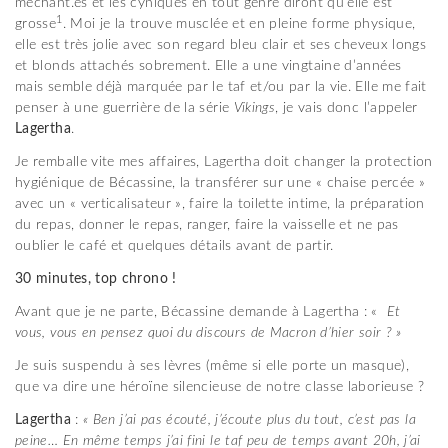
méchant.es et les cyniques en tout genre diront qu’elle est
1
grosse
. Moi je la trouve musclée et en pleine forme physique,
elle est très jolie avec son regard bleu clair et ses cheveux longs
et blonds attachés sobrement. Elle a une vingtaine d’années
mais semble déjà marquée par le taf et/ou par la vie. Elle me fait
penser à une guerrière de la série
Vikings
, je vais donc l’appeler
Lagertha
.
Je remballe vite mes affaires, Lagertha doit changer la protection
hygiénique de Bécassine, la transférer sur une « chaise percée »
avec un « verticalisateur », faire la toilette intime, la préparation
du repas, donner le repas, ranger, faire la vaisselle et ne pas
oublier le café et quelques détails avant de partir.
30 minutes, top chrono !
Avant que je ne parte, Bécassine demande à Lagertha : «
Et
vous, vous en pensez quoi du discours de Macron
d’
hier soir ? »
Je suis suspendu à ses lèvres (même si elle porte un masque),
que va dire une héroïne silencieuse de notre classe laborieuse ?
Lagertha
:
«
Ben j’ai pas écouté, j’écoute plus
du tout,
c’est pas la
peine…
En même temps j’ai fini le taf peu de temps avant 20h, j’ai