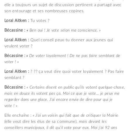
elle a toujours un sujet de discussion pertinent a partagé avec
son entourage et ses nombreuses copines.
L
oral
A
itken
:
Tu votes ?
B
écassine :
«
Ben oui ! Je vote selon ma conscience. »
L
oral
A
itken
:
Quel conseil peux-tu donner aux jeunes qui
veulent voter ?
B
écassine :
«
De voter loyalement !
De ne p
as faire semblant de
voter ! »
L
oral
A
itken
:
? ?? ça veut dire quoi voter loyalement ? Pas faire
semblant ?
Bécassine :
« Certains disent en public qu’ils votent quelque-chose,
mais en douce ils votent pas ça. Moi ce que je vote... je peux me
regarder dans une glace. J’ai encore envie de dire pour qui je
vote ! »
Elle enchaîne :
« J’ai un voisin qui fait que de critiquer la Mairie
(
elle veut dire les élus de sa commune)
, mais devant les
conseillers municipaux, il dit qu’il vote pour eux. Moi j’ai 92 ans