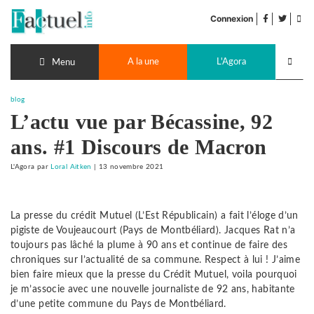
Accéder
facebook
twitter
Flu
au
Connexion
de
contenu
pub
Recherch
A la une
L'Agora
lancer
Menu
blog
L’actu vue par Bécassine, 92
ans. #1 Discours de Macron
L'Agora
par
Loral Aitken
|
13 novembre 2021
La presse du crédit Mutuel (L’Est Républicain) a fait l’éloge d’un
pigiste de Voujeaucourt (Pays de Montbéliard). Jacques Rat n’a
toujours pas lâché la plume à 90 ans et continue de faire des
chroniques sur l’actualité de sa commune. Respect à lui ! J’aime
bien faire mieux que la presse du Crédit Mutuel, voila pourquoi
je m’associe avec une nouvelle journaliste de 92 ans, habitante
d’une petite commune du Pays de Montbéliard.