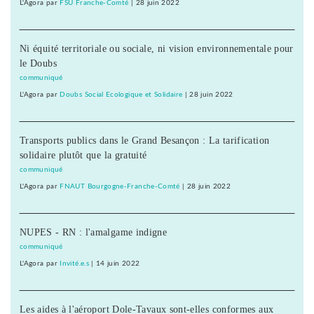
L'Agora
par
FSU Franche-Comté
|
28 juin 2022
Ni équité territoriale ou sociale, ni vision environnementale pour
le Doubs
communiqué
L'Agora
par
Doubs Social Ecologique et Solidaire
|
28 juin 2022
Transports publics dans le Grand Besançon : La tarification
solidaire plutôt que la gratuité
communiqué
L'Agora
par
FNAUT Bourgogne-Franche-Comté
|
28 juin 2022
NUPES - RN : l'amalgame indigne
communiqué
L'Agora
par
Invité.e.s
|
14 juin 2022
Les aides à l'aéroport Dole-Tavaux sont-elles conformes aux