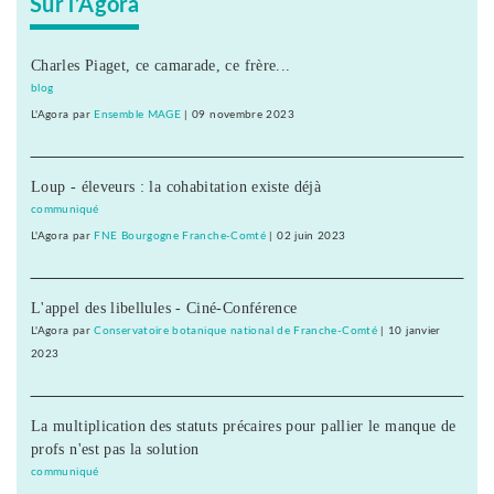
Sur l’Agora
Charles Piaget, ce camarade, ce frère...
blog
L'Agora
par
Ensemble MAGE
|
09 novembre 2023
Loup - éleveurs : la cohabitation existe déjà
communiqué
L'Agora
par
FNE Bourgogne Franche-Comté
|
02 juin 2023
L'appel des libellules - Ciné-Conférence
L'Agora
par
Conservatoire botanique national de Franche-Comté
|
10 janvier
2023
La multiplication des statuts précaires pour pallier le manque de
profs n'est pas la solution
communiqué