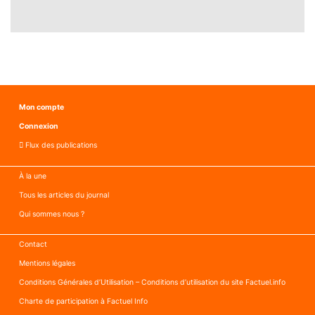
Mon compte
Connexion
Flux des publications
À la une
Tous les articles du journal
Qui sommes nous ?
Contact
Mentions légales
Conditions Générales d’Utilisation – Conditions d’utilisation du site Factuel.info
Charte de participation à Factuel Info