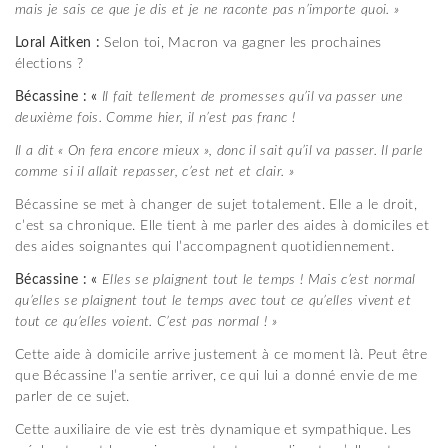
mais je sais ce que je dis et je ne raconte pas n’importe quoi. »
L
oral
A
itken
:
Selon toi, Macron va gagner les prochaines
élections ?
B
écassine : «
Il fait tellement de promesses qu’il va passer une
deuxième fois. Comme hier, il
n’
est pas franc !
Il a dit « On fera encore mieux », donc il sait qu’il va passer. Il parle
comme si il allait repasser, c’est net et clair. »
Bécassine se met à changer de sujet totalement. Elle a le droit,
c’est sa chronique. Elle tient à me parler des aides à domiciles et
des aides soignantes qui l’accompagnent quotidiennement.
B
écassine : «
Elles se plaignent tout le temps ! Mais c’est normal
qu’elles se plaignent tout le temps avec tout ce qu’elles vivent et
tout ce qu’elles voient.
C’est pas normal ! »
Cette aide à domicile arrive justement à ce moment là. Peut être
que Bécassine l’a sentie arriver, ce qui lui a donné envie de me
parler de ce sujet.
Cette auxiliaire de vie est très dynamique et sympathique. Les