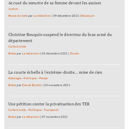
Accusé du meurtre de sa femme devant les assises
Justice
Revue du web
par
La rédaction
|
09 décembre 2021
|
Besançon
Christine Bouquin suspend le directeur du bras armé du
département
Collectivités
Brève
par
La rédaction
|
03 décembre 2021
|
Doubs
La courte échelle à l'extrême-droite... mine de rien
Idéologie
-
Politique
-
Presse
Brève
par
Daniel Bordür
|
20 novembre 2021
Une pétition contre la privatisation des TER
Collectivités
-
Politique
-
Transports
Brève
par
La rédaction
|
07 novembre 2021