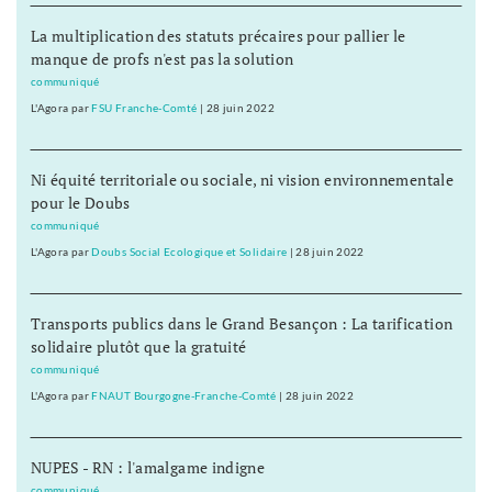
La multiplication des statuts précaires pour pallier le
manque de profs n'est pas la solution
communiqué
L'Agora
par
FSU Franche-Comté
|
28 juin 2022
Ni équité territoriale ou sociale, ni vision environnementale
pour le Doubs
communiqué
L'Agora
par
Doubs Social Ecologique et Solidaire
|
28 juin 2022
Transports publics dans le Grand Besançon : La tarification
solidaire plutôt que la gratuité
communiqué
L'Agora
par
FNAUT Bourgogne-Franche-Comté
|
28 juin 2022
NUPES - RN : l'amalgame indigne
communiqué