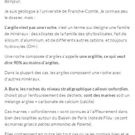
Bonjour,
Je suis géologue à l’université de Franche-Comté. Je connais peu
le dossier, mais :
L’argile n’est pas une roche
, c’est un terme qui désigne une famille
de minéraux : des silicates de la famille des phyllosilicates, fait de
silicium, d’aluminium, et de différents autres cations, et toujours
hydroxylés (OH-).
Une roche composée d’argiles s’appelle
une argilite, ce qui veut
dire 90% au moins d’argiles.
Dans la plupart des cas, les argiles composent une roche avec
d’autres minéraux.
A Bure, les roches du niveau stratigraphique callovo-oxfordien
,
choisit pour l'enfouissement des déchets, s
ont des marnes
soit un
mélange argiles + carbonate de calcium (calcite)
Ces marnes « oxfordiennes » sont connues à l’affleurement dans
bien des localités autour du Bassin de Paris (
note de Filou : ce sont
les marnes grises à petites ammonites de Palente
).
Elles contiennent en outre (en tout cas où je les connais bien et je