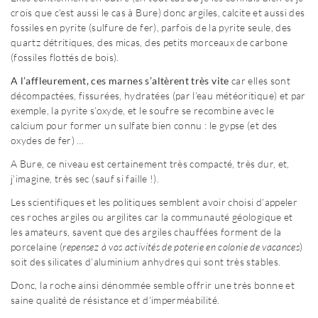
crois que c’est aussi le cas à Bure) donc argiles, calcite et aussi des
fossiles en pyrite (sulfure de fer), parfois de la pyrite seule, des
quartz détritiques, des micas, des petits morceaux de carbone
(fossiles flottés de bois).
A l’affleurement, ces marnes s’altèrent très vite
car elles sont
décompactées, fissurées, hydratées (par l’eau météoritique) et par
exemple, la pyrite s’oxyde, et le soufre se recombine avec le
calcium pour former un sulfate bien connu : le gypse (et des
oxydes de fer) …
A Bure, ce niveau est certainement très compacté, très dur, et,
j’imagine, très sec (sauf si faille !).
Les scientifiques et les politiques semblent avoir choisi d’appeler
ces roches argiles ou argilites car la communauté géologique et
les amateurs, savent que des argiles chauffées forment de la
porcelaine (
repensez à vos activités de poterie en colonie de vacances
)
soit des silicates d’aluminium anhydres qui sont très stables.
Donc, la roche ainsi dénommée semble offrir une très bonne et
saine qualité de résistance et d’imperméabilité.