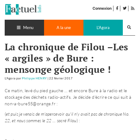
Accéder
facebook
twitter
Flu
au
Connexion
de
contenu
pub
Recherch
lance
Menu
A la une
L'Agora
La chronique de Filou –Les
« argiles » de Bure :
mensonge géologique !
L'Agora
par
Philippe HENRY
|
22 février 2017
Ce matin, levé du pied gauche … et encore Bure à la radio et le
stockage des déchets radio-actifs. Je décide d'écrire ce qui suit à
non-a-bure55@orange.fr :
(
et puis je venais de m'apercevoir qu'il n'y avait pas de chronique No.
22, et nous sommes le 22 … sacré Filou
) :