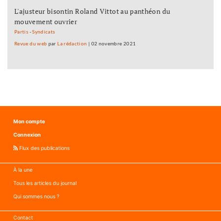
L'ajusteur bisontin Roland Vittot au panthéon du
mouvement ouvrier
Partis
-
Syndicats
Revue du web
par
La rédaction
|
02 novembre 2021
Mon compte
Connexion
Flux des publications
À la une
Tous les articles du journal
Qui sommes nous ?
Contact