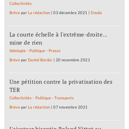
Collectivités
Brève
par
La rédaction
|
03 décembre 2021
|
Doubs
La courte échelle à l'extrême-droite...
mine de rien
Idéologie
-
Politique
-
Presse
Brève
par
Daniel Bordür
|
20 novembre 2021
Une pétition contre la privatisation des
TER
Collectivités
-
Politique
-
Transports
Brève
par
La rédaction
|
07 novembre 2021
L'ajusteur bisontin Roland Vittot au