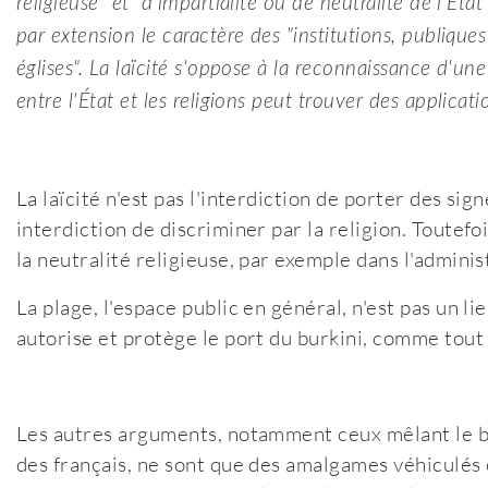
religieuse" et "d'impartialité ou de neutralité de l'Éta
par extension le caractère des "institutions, publique
églises". La laïcité s'oppose à la reconnaissance d'une
entre l'État et les religions peut trouver des applicati
La laïcité n'est pas l'interdiction de porter des sig
interdiction de discriminer par la religion. Toutefoi
la neutralité religieuse, par exemple dans l'adminis
La plage, l'espace public en général, n'est pas un lie
autorise et protège le port du burkini, comme tout 
Les autres arguments, notamment ceux mêlant le bu
des français, ne sont que des amalgames véhiculés e