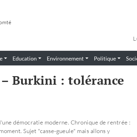
Comté
L
e
Education
Environnement
Politique
Soci
– Burkini : tolérance
s" d'une démocratie moderne. Chronique de rentrée :
u moment. Sujet "casse-gueule" mais allons y