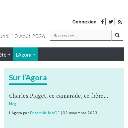
facebook
twitter
Fl
Connexion
de
Recherche
lanc
pub
undi 10 Août 2026
été
L’Agora
Sur l’Agora
Charles Piaget, ce camarade, ce frère...
blog
L'Agora
par
Ensemble MAGE
|
09 novembre 2023