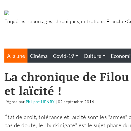
Accéder
au
contenu
Enquêtes, reportages, chroniques, entretiens, Franche-
A la une
Cinéma
Covid-19
Culture
Economi
La chronique de Filou 
et laïcité !
L'Agora
par
Philippe HENRY
|
02 septembre 2016
État de droit, tolérance et laïcité sont les "arme
pas de doute, le "burkinigate" est le sujet phare d