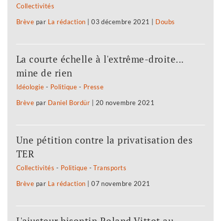
Collectivités
Brève
par
La rédaction
|
03 décembre 2021
|
Doubs
La courte échelle à l'extrême-droite...
mine de rien
Idéologie
-
Politique
-
Presse
Brève
par
Daniel Bordür
|
20 novembre 2021
Une pétition contre la privatisation des
TER
Collectivités
-
Politique
-
Transports
Brève
par
La rédaction
|
07 novembre 2021
L'ajusteur bisontin Roland Vittot au