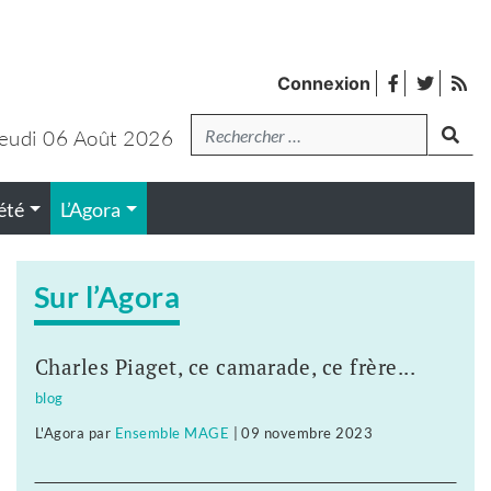
facebook
twitter
Fl
Connexion
de
Recherche
lanc
pub
eudi 06 Août 2026
été
L’Agora
Sur l’Agora
Charles Piaget, ce camarade, ce frère...
blog
L'Agora
par
Ensemble MAGE
|
09 novembre 2023