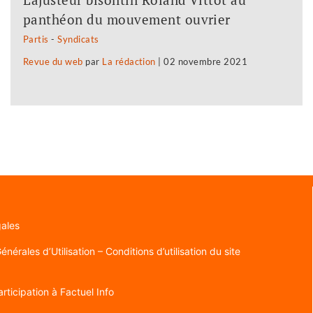
panthéon du mouvement ouvrier
Partis
-
Syndicats
Revue du web
par
La rédaction
|
02 novembre 2021
gales
nérales d’Utilisation – Conditions d’utilisation du site
rticipation à Factuel Info