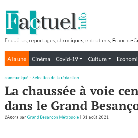
Accéder
au
contenu
Enquêtes, reportages, chroniques, entretiens, Franche-
A la une
Cinéma
Covid-19
Culture
Economi
communiqué
-
Sélection de la rédaction
La chaussée à voie cen
dans le Grand Besanç
L'Agora
par
Grand Besançon Métropole
|
31 août 2021