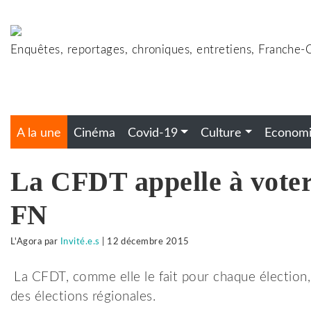
Accéder
au
contenu
Enquêtes, reportages, chroniques, entretiens, Franche
A la une
Cinéma
Covid-19
Culture
Econom
La CFDT appelle à voter
FN
L'Agora
par
Invité.e.s
|
12 décembre 2015
La CFDT, comme elle le fait pour chaque élection, 
des élections régionales.