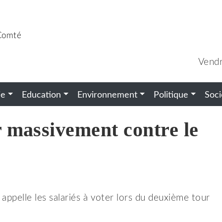
-Comté
Vendr
ie
Education
Environnement
Politique
Soci
 massivement contre le
appelle les salariés à voter lors du deuxième tour