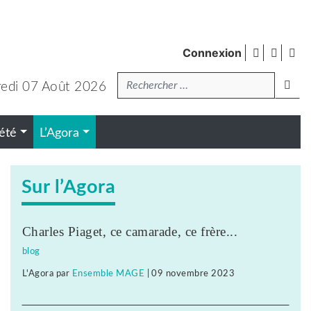
facebook
twitte
Fl
Connexion
de
Recherche
pub
lanc
edi 07 Août 2026
été
L’Agora
Sur l’Agora
Charles Piaget, ce camarade, ce frère...
blog
L'Agora
par
Ensemble MAGE
|
09 novembre 2023