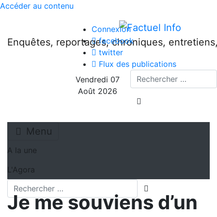
Accéder au contenu
Connexion
facebook
Enquêtes, reportages, chroniques, entretien
twitter
Flux des publications
Recherche
Vendredi 07
Août 2026
lancer la recherche
Menu
A la une
L'Agora
Recherche
lancer la recherch
Je me souviens d’un