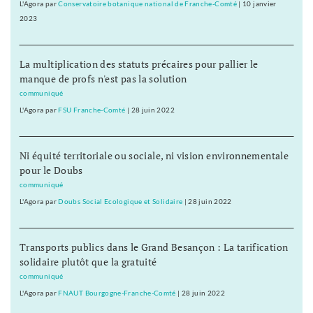
L'Agora
par
Conservatoire botanique national de Franche-Comté
|
10 janvier
2023
La multiplication des statuts précaires pour pallier le
manque de profs n'est pas la solution
communiqué
L'Agora
par
FSU Franche-Comté
|
28 juin 2022
Ni équité territoriale ou sociale, ni vision environnementale
pour le Doubs
communiqué
L'Agora
par
Doubs Social Ecologique et Solidaire
|
28 juin 2022
Transports publics dans le Grand Besançon : La tarification
solidaire plutôt que la gratuité
communiqué
L'Agora
par
FNAUT Bourgogne-Franche-Comté
|
28 juin 2022