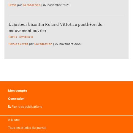
Brève
par
La rédaction
|
07 novembre 2021
L'ajusteur bisontin Roland Vittot au panthéon du
mouvement ouvrier
Partis
-
Syndicats
Revue du web
par
La rédaction
|
02 novembre 2021
Mon compte
Connexion
Flux des publications
À la une
Tous les articles du journal