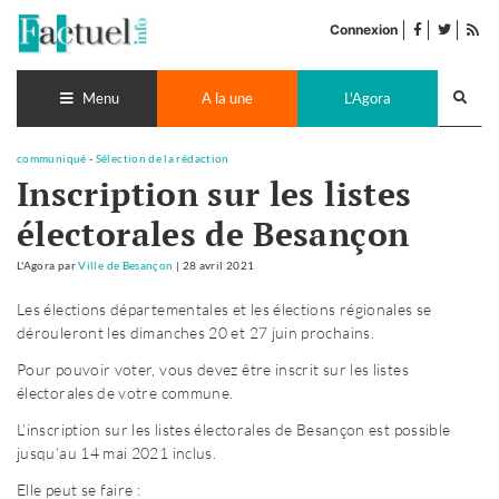
Accéder
facebook
twitter
Flu
au
Connexion
de
contenu
pub
Recherch
lance
Menu
A la une
L'Agora
communiqué
-
Sélection de la rédaction
Inscription sur les listes
électorales de Besançon
L'Agora
par
Ville de Besançon
|
28 avril 2021
Les élections départementales et les élections régionales se
dérouleront les dimanches 20 et 27 juin prochains.
Pour pouvoir voter, vous devez être inscrit sur les listes
électorales de votre commune.
L’inscription sur les listes électorales de Besançon est possible
jusqu’au 14 mai 2021 inclus.
Elle peut se faire :