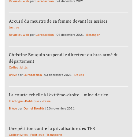
Revue du web
par
La rédaction
|
24 décembre 2021
Accusé du meurtre de sa femme devant les assises
Justice
Revue du web
par
La rédaction
|
09 décembre 2021
|
Besançon
Christine Bouquin suspend le directeur du bras armé du
département
Collectivités
Brève
par
La rédaction
|
03 décembre 2021
|
Doubs
La courte échelle à l'extrême-droite... mine de rien
Idéologie
-
Politique
-
Presse
Brève
par
Daniel Bordür
|
20 novembre 2021
Une pétition contre la privatisation des TER
Collectivités
-
Politique
-
Transports