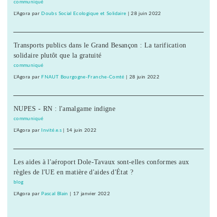
communiqué
L'Agora
par
Doubs Social Ecologique et Solidaire
|
28 juin 2022
Transports publics dans le Grand Besançon : La tarification
solidaire plutôt que la gratuité
communiqué
L'Agora
par
FNAUT Bourgogne-Franche-Comté
|
28 juin 2022
NUPES - RN : l'amalgame indigne
communiqué
L'Agora
par
Invité.e.s
|
14 juin 2022
Les aides à l'aéroport Dole-Tavaux sont-elles conformes aux
règles de l'UE en matière d'aides d'État ?
blog
L'Agora
par
Pascal Blain
|
17 janvier 2022