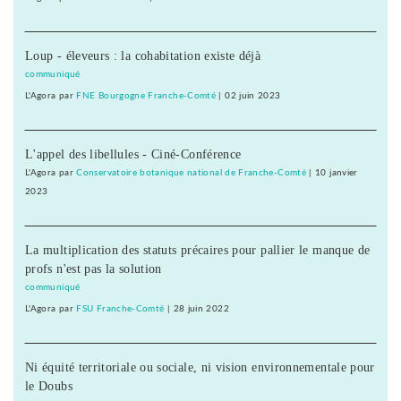
Loup - éleveurs : la cohabitation existe déjà
communiqué
L'Agora
par
FNE Bourgogne Franche-Comté
|
02 juin 2023
L'appel des libellules - Ciné-Conférence
L'Agora
par
Conservatoire botanique national de Franche-Comté
|
10 janvier
2023
La multiplication des statuts précaires pour pallier le manque de
profs n'est pas la solution
communiqué
L'Agora
par
FSU Franche-Comté
|
28 juin 2022
Ni équité territoriale ou sociale, ni vision environnementale pour
le Doubs