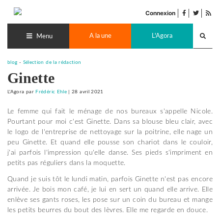
Accéder
facebook
twitter
Flu
au
Connexion
de
contenu
Recherch
pub
A la une
L'Agora
lance
Menu
blog
-
Sélection de la rédaction
Ginette
L'Agora
par
Frédéric Ehle
|
28 avril 2021
Le femme qui fait le ménage de nos bureaux s'appelle Nicole.
Pourtant pour moi c'est Ginette. Dans sa blouse bleu clair, avec
le logo de l'entreprise de nettoyage sur la poitrine, elle nage un
peu Ginette. Et quand elle pousse son chariot dans le couloir,
j'ai parfois l'impression qu'elle danse. Ses pieds s'impriment en
petits pas réguliers dans la moquette.
Quand je suis tôt le lundi matin, parfois Ginette n'est pas encore
arrivée. Je bois mon café, je lui en sert un quand elle arrive. Elle
enlève ses gants roses, les pose sur un coin du bureau et mange
les petits beurres du bout des lèvres. Elle me regarde en douce.