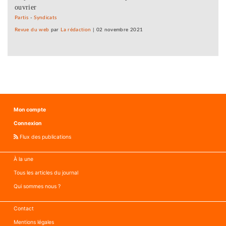
ouvrier
Partis
-
Syndicats
Revue du web
par
La rédaction
|
02 novembre 2021
Mon compte
Connexion
Flux des publications
À la une
Tous les articles du journal
Qui sommes nous ?
Contact
Mentions légales