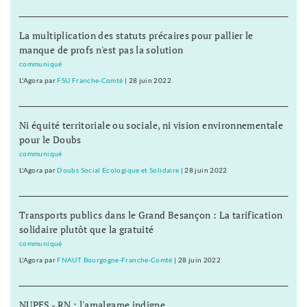
La multiplication des statuts précaires pour pallier le
manque de profs n'est pas la solution
communiqué
L'Agora
par
FSU Franche-Comté
|
28 juin 2022
Ni équité territoriale ou sociale, ni vision environnementale
pour le Doubs
communiqué
L'Agora
par
Doubs Social Ecologique et Solidaire
|
28 juin 2022
Transports publics dans le Grand Besançon : La tarification
solidaire plutôt que la gratuité
communiqué
L'Agora
par
FNAUT Bourgogne-Franche-Comté
|
28 juin 2022
NUPES - RN : l'amalgame indigne