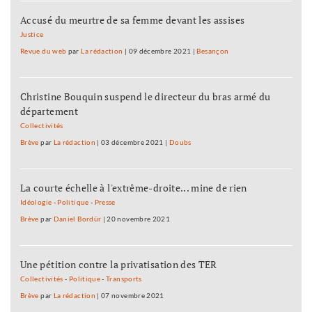
Accusé du meurtre de sa femme devant les assises
Justice
Revue du web
par
La rédaction
|
09 décembre 2021
|
Besançon
Christine Bouquin suspend le directeur du bras armé du
département
Collectivités
Brève
par
La rédaction
|
03 décembre 2021
|
Doubs
La courte échelle à l'extrême-droite... mine de rien
Idéologie
-
Politique
-
Presse
Brève
par
Daniel Bordür
|
20 novembre 2021
Une pétition contre la privatisation des TER
Collectivités
-
Politique
-
Transports
Brève
par
La rédaction
|
07 novembre 2021