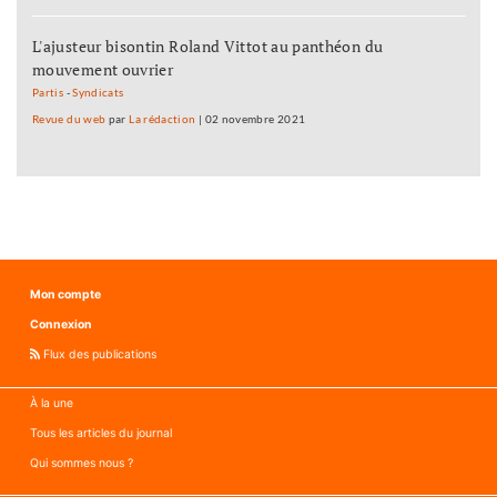
L'ajusteur bisontin Roland Vittot au panthéon du
mouvement ouvrier
Partis
-
Syndicats
Revue du web
par
La rédaction
|
02 novembre 2021
Mon compte
Connexion
Flux des publications
À la une
Tous les articles du journal
Qui sommes nous ?