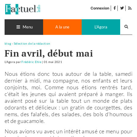
Accéder
facebook
twitter
Flu
au
Connexion
de
contenu
pub
Recherch
lance
Menu
A la une
L'Agora
blog
-
Sélection de la rédaction
Fin avril, début mai
L'Agora
par
Frédéric Ehle
|
01 mai 2021
Nous étions donc tous autour de la table, samedi
dernier à midi, ma compagne, nos enfants et leurs
conjoints, moi. Comme nous étions rentrés tard,
c'était les jeunes qui avaient préparé à manger. Ils
avaient posé sur la table tout un monde de plats
odorants et délicieux : un gratin de courgettes, des
nems, des falafels, des salades, des bols d’houmous
et de guacamole.
Nous avions vu avec un intérêt amusé ce menu pour