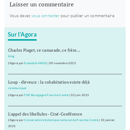
Laisser un commentaire
Vous devez
vous connecter
pour publier un commentaire.
Sur l’Agora
Charles Piaget, ce camarade, ce frère...
blog
L'Agora
par
Ensemble MAGE
|
09 novembre 2023
Loup - éleveurs : la cohabitation existe déjà
communiqué
L'Agora
par
FNE Bourgogne Franche-Comté
|
02 juin 2023
L'appel des libellules - Ciné-Conférence
L'Agora
par
Conservatoire botanique national de Franche-Comté
|
10 janvier
2023