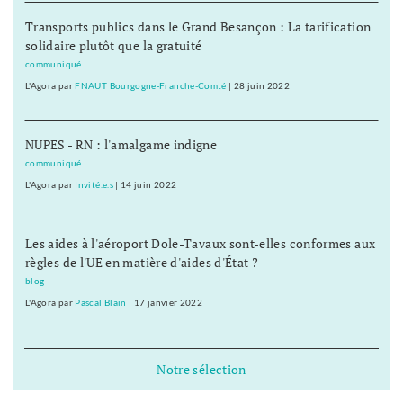
Transports publics dans le Grand Besançon : La tarification
solidaire plutôt que la gratuité
communiqué
L'Agora
par
FNAUT Bourgogne-Franche-Comté
|
28 juin 2022
NUPES - RN : l'amalgame indigne
communiqué
L'Agora
par
Invité.e.s
|
14 juin 2022
Les aides à l'aéroport Dole-Tavaux sont-elles conformes aux
règles de l'UE en matière d'aides d'État ?
blog
L'Agora
par
Pascal Blain
|
17 janvier 2022
Notre sélection