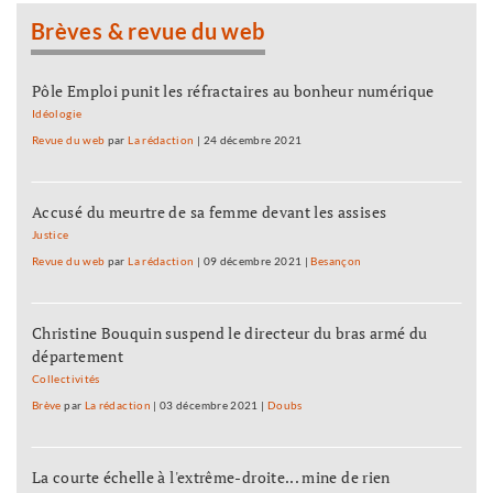
Brèves & revue du web
Pôle Emploi punit les réfractaires au bonheur numérique
Idéologie
Revue du web
par
La rédaction
|
24 décembre 2021
Accusé du meurtre de sa femme devant les assises
Justice
Revue du web
par
La rédaction
|
09 décembre 2021
|
Besançon
Christine Bouquin suspend le directeur du bras armé du
département
Collectivités
Brève
par
La rédaction
|
03 décembre 2021
|
Doubs
La courte échelle à l'extrême-droite... mine de rien