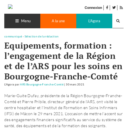
Accéder
facebook
twitter
Flu
au
Connexion
de
contenu
Recherch
pub
lance
Menu
A la une
L'Agora
communiqué
-
Sélection de la rédaction
Equipements, formation :
l’engagement de la Région
et de l’ARS pour les soins en
Bourgogne-Franche-Comté
L'Agora
par
ARS Bourgogne-Franche-Comté
|
30 mars 2021
Marie-Guite Dufay, présidente de la Région Bourgogne-Franche-
Comté et Pierre Pribile, directeur général de l’ARS, ont visité le
centre hospitalier et l’Institut de Formation en Soins Infirmiers
(IFSI) de Mâcon le 29 mars 2021. L’occasion de mettre l’accent sur
des engagements financiers significatifs au service du système de
santé, des équipements et de la formation des soignants.