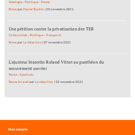
Idéologie
-
Politique
-
Presse
Brève
par
Daniel Bordür
|
20 novembre 2021
Une pétition contre la privatisation des TER
Collectivités
-
Politique
-
Transports
Brève
par
La rédaction
|
07 novembre 2021
L'ajusteur bisontin Roland Vittot au panthéon du
mouvement ouvrier
Partis
-
Syndicats
Revue du web
par
La rédaction
|
02 novembre 2021
Mon compte