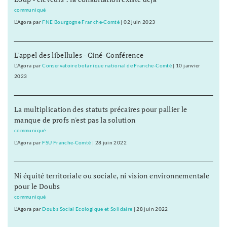
communiqué
L'Agora
par
FNE Bourgogne Franche-Comté
|
02 juin 2023
L'appel des libellules - Ciné-Conférence
L'Agora
par
Conservatoire botanique national de Franche-Comté
|
10 janvier
2023
La multiplication des statuts précaires pour pallier le
manque de profs n'est pas la solution
communiqué
L'Agora
par
FSU Franche-Comté
|
28 juin 2022
Ni équité territoriale ou sociale, ni vision environnementale
pour le Doubs
communiqué
L'Agora
par
Doubs Social Ecologique et Solidaire
|
28 juin 2022