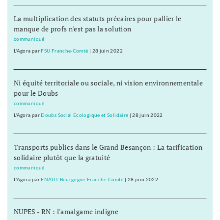
La multiplication des statuts précaires pour pallier le
manque de profs n'est pas la solution
communiqué
L'Agora
par
FSU Franche-Comté
|
28 juin 2022
Ni équité territoriale ou sociale, ni vision environnementale
pour le Doubs
communiqué
L'Agora
par
Doubs Social Ecologique et Solidaire
|
28 juin 2022
Transports publics dans le Grand Besançon : La tarification
solidaire plutôt que la gratuité
communiqué
L'Agora
par
FNAUT Bourgogne-Franche-Comté
|
28 juin 2022
NUPES - RN : l'amalgame indigne