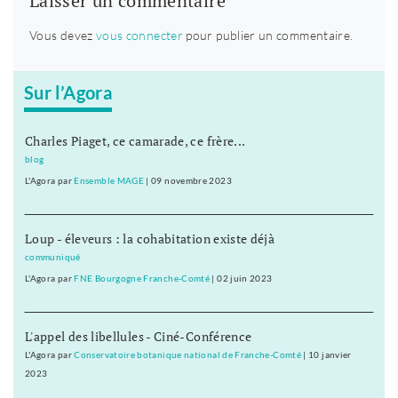
Laisser un commentaire
Vous devez
vous connecter
pour publier un commentaire.
Sur l’Agora
Charles Piaget, ce camarade, ce frère...
blog
L'Agora
par
Ensemble MAGE
|
09 novembre 2023
Loup - éleveurs : la cohabitation existe déjà
communiqué
L'Agora
par
FNE Bourgogne Franche-Comté
|
02 juin 2023
L'appel des libellules - Ciné-Conférence
L'Agora
par
Conservatoire botanique national de Franche-Comté
|
10 janvier
2023