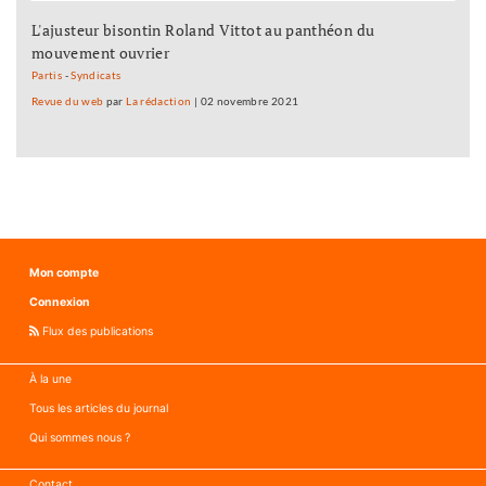
L'ajusteur bisontin Roland Vittot au panthéon du
mouvement ouvrier
Partis
-
Syndicats
Revue du web
par
La rédaction
|
02 novembre 2021
Mon compte
Connexion
Flux des publications
À la une
Tous les articles du journal
Qui sommes nous ?
Contact