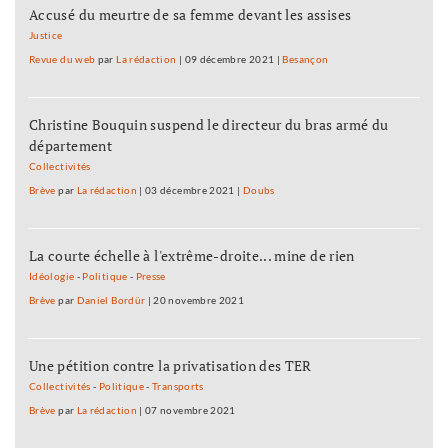
Accusé du meurtre de sa femme devant les assises
Justice
Revue du web
par
La rédaction
|
09 décembre 2021
|
Besançon
Christine Bouquin suspend le directeur du bras armé du
département
Collectivités
Brève
par
La rédaction
|
03 décembre 2021
|
Doubs
La courte échelle à l'extrême-droite... mine de rien
Idéologie
-
Politique
-
Presse
Brève
par
Daniel Bordür
|
20 novembre 2021
Une pétition contre la privatisation des TER
Collectivités
-
Politique
-
Transports
Brève
par
La rédaction
|
07 novembre 2021