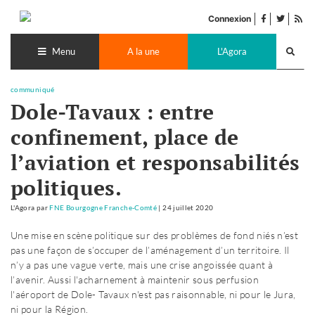
Accéder
facebook
twitter
Flu
au
Connexion
de
contenu
Recherch
pub
lance
Menu
A la une
L'Agora
communiqué
Dole-Tavaux : entre
confinement, place de
l’aviation et responsabilités
politiques.
L'Agora
par
FNE Bourgogne Franche-Comté
|
24 juillet 2020
Une mise en scène politique sur des problèmes de fond niés n’est
pas une façon de s’occuper de l’aménagement d’un territoire. Il
n’y a pas une vague verte, mais une crise angoissée quant à
l’avenir. Aussi l'acharnement à maintenir sous perfusion
l'aéroport de Dole- Tavaux n'est pas raisonnable, ni pour le Jura,
ni pour la Région.