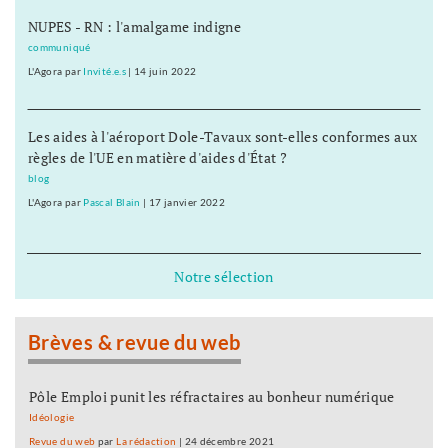
NUPES - RN : l'amalgame indigne
communiqué
L'Agora
par
Invité.e.s
|
14 juin 2022
Les aides à l'aéroport Dole-Tavaux sont-elles conformes aux
règles de l'UE en matière d'aides d'État ?
blog
L'Agora
par
Pascal Blain
|
17 janvier 2022
Notre sélection
Brèves & revue du web
Pôle Emploi punit les réfractaires au bonheur numérique
Idéologie
Revue du web
par
La rédaction
|
24 décembre 2021