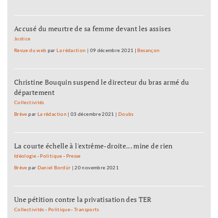
Accusé du meurtre de sa femme devant les assises
Justice
Revue du web
par
La rédaction
|
09 décembre 2021
|
Besançon
Christine Bouquin suspend le directeur du bras armé du
département
Collectivités
Brève
par
La rédaction
|
03 décembre 2021
|
Doubs
La courte échelle à l'extrême-droite... mine de rien
Idéologie
-
Politique
-
Presse
Brève
par
Daniel Bordür
|
20 novembre 2021
Une pétition contre la privatisation des TER
Collectivités
-
Politique
-
Transports