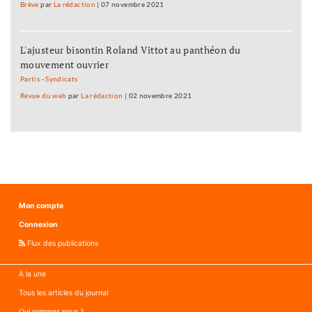
Brève
par
La rédaction
|
07 novembre 2021
L'ajusteur bisontin Roland Vittot au panthéon du
mouvement ouvrier
Partis
-
Syndicats
Revue du web
par
La rédaction
|
02 novembre 2021
Mon compte
Connexion
Flux des publications
À la une
Tous les articles du journal
Qui sommes nous ?