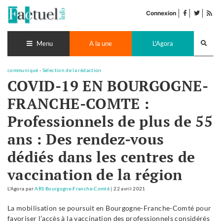
Accéder
facebook
twitter
Flu
au
Connexion
de
contenu
pub
Recherch
lance
Menu
A la une
L'Agora
communiqué
-
Sélection de la rédaction
COVID-19 EN BOURGOGNE-
FRANCHE-COMTE :
Professionnels de plus de 55
ans : Des rendez-vous
dédiés dans les centres de
vaccination de la région
L'Agora
par
ARS Bourgogne-Franche-Comté
|
22 avril 2021
La mobilisation se poursuit en Bourgogne-Franche-Comté pour
favoriser l’accès à la vaccination des professionnels considérés