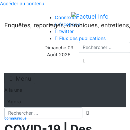
Accéder au contenu
Connexion
facebook
Enquêtes, reportages, chroniques, entretien
twitter
Flux des publications
Recherche
Dimanche 09
Août 2026
lancer la recherche
Menu
A la une
L'Agora
Recherche
lancer la recherch
communiqué
COVID-19 | Des