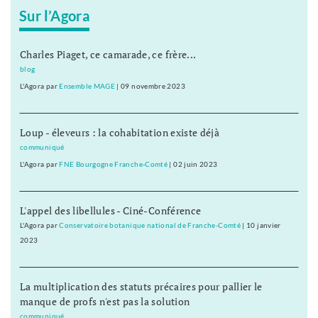
Sur l’Agora
Charles Piaget, ce camarade, ce frère...
blog
L'Agora
par
Ensemble MAGE
|
09 novembre 2023
Loup - éleveurs : la cohabitation existe déjà
communiqué
L'Agora
par
FNE Bourgogne Franche-Comté
|
02 juin 2023
L'appel des libellules - Ciné-Conférence
L'Agora
par
Conservatoire botanique national de Franche-Comté
|
10 janvier
2023
La multiplication des statuts précaires pour pallier le
manque de profs n'est pas la solution
communiqué