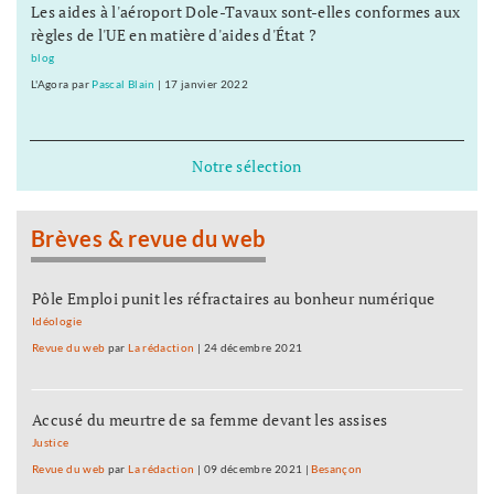
Les aides à l'aéroport Dole-Tavaux sont-elles conformes aux
règles de l'UE en matière d'aides d'État ?
blog
L'Agora
par
Pascal Blain
|
17 janvier 2022
Notre sélection
Brèves & revue du web
Pôle Emploi punit les réfractaires au bonheur numérique
Idéologie
Revue du web
par
La rédaction
|
24 décembre 2021
Accusé du meurtre de sa femme devant les assises
Justice
Revue du web
par
La rédaction
|
09 décembre 2021
|
Besançon