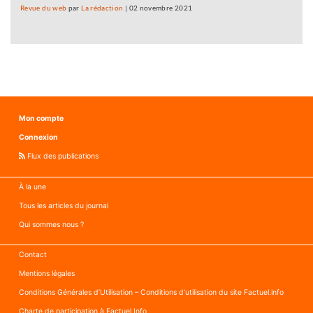
Revue du web
par
La rédaction
|
02 novembre 2021
Mon compte
Connexion
Flux des publications
À la une
Tous les articles du journal
Qui sommes nous ?
Contact
Mentions légales
Conditions Générales d’Utilisation – Conditions d’utilisation du site Factuel.info
Charte de participation à Factuel Info