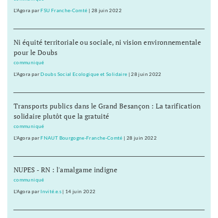
L'Agora
par
FSU Franche-Comté
|
28 juin 2022
Ni équité territoriale ou sociale, ni vision environnementale
pour le Doubs
communiqué
L'Agora
par
Doubs Social Ecologique et Solidaire
|
28 juin 2022
Transports publics dans le Grand Besançon : La tarification
solidaire plutôt que la gratuité
communiqué
L'Agora
par
FNAUT Bourgogne-Franche-Comté
|
28 juin 2022
NUPES - RN : l'amalgame indigne
communiqué
L'Agora
par
Invité.e.s
|
14 juin 2022