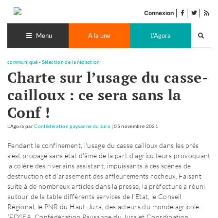
Accéder
facebook
twitter
Flu
au
Connexion
de
contenu
Recherch
pub
lance
Menu
A la une
L'Agora
communiqué
-
Sélection de la rédaction
Charte sur l’usage du casse-
cailloux : ce sera sans la
Conf !
L'Agora
par
Confédération paysanne du Jura
|
05 novembre 2021
Pendant le confinement, l'usage du casse cailloux dans les prés
s'est propagé sans état d'âme de la part d'agriculteurs provoquant
la colère des riverains assistant, impuissants à ces scènes de
destruction et d’arasement des affleurements rocheux. Faisant
suite à de nombreux articles dans la presse, la préfecture a réuni
autour de la table différents services de l’Etat, le Conseil
Régional, le PNR du Haut-Jura, des acteurs du monde agricole
(FDSEA, Confédération Paysanne du Jura et Coordination