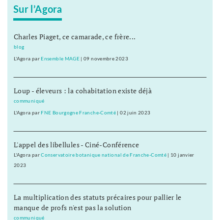
Sur l’Agora
Charles Piaget, ce camarade, ce frère...
blog
L'Agora
par
Ensemble MAGE
|
09 novembre 2023
Loup - éleveurs : la cohabitation existe déjà
communiqué
L'Agora
par
FNE Bourgogne Franche-Comté
|
02 juin 2023
L'appel des libellules - Ciné-Conférence
L'Agora
par
Conservatoire botanique national de Franche-Comté
|
10 janvier
2023
La multiplication des statuts précaires pour pallier le
manque de profs n'est pas la solution
communiqué