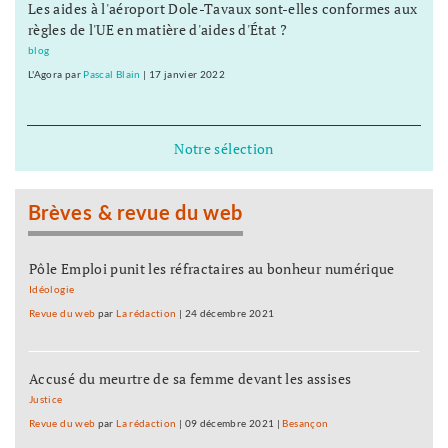
Les aides à l'aéroport Dole-Tavaux sont-elles conformes aux
règles de l'UE en matière d'aides d'État ?
blog
L'Agora
par
Pascal Blain
|
17 janvier 2022
Notre sélection
Brèves & revue du web
Pôle Emploi punit les réfractaires au bonheur numérique
Idéologie
Revue du web
par
La rédaction
|
24 décembre 2021
Accusé du meurtre de sa femme devant les assises
Justice
Revue du web
par
La rédaction
|
09 décembre 2021
|
Besançon