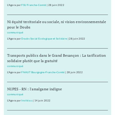
L'Agora
par
FSU Franche-Comté
|
28 juin 2022
Ni équité territoriale ou sociale, ni vision environnementale
pour le Doubs
communiqué
L'Agora
par
Doubs Social Ecologique et Solidaire
|
28 juin 2022
Transports publics dans le Grand Besançon : La tarification
solidaire plutôt que la gratuité
communiqué
L'Agora
par
FNAUT Bourgogne-Franche-Comté
|
28 juin 2022
NUPES - RN : l'amalgame indigne
communiqué
L'Agora
par
Invité.e.s
|
14 juin 2022