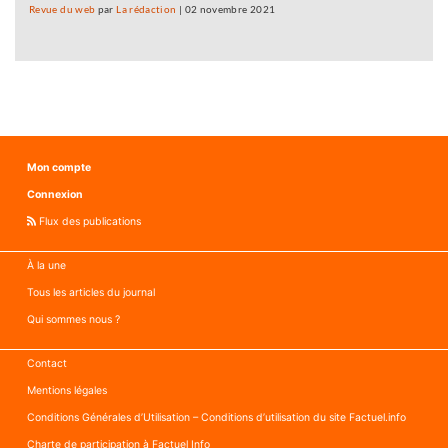
Revue du web
par
La rédaction
|
02 novembre 2021
Mon compte
Connexion
Flux des publications
À la une
Tous les articles du journal
Qui sommes nous ?
Contact
Mentions légales
Conditions Générales d’Utilisation – Conditions d’utilisation du site Factuel.info
Charte de participation à Factuel Info