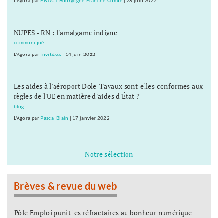
L'Agora
par
FNAUT Bourgogne-Franche-Comté
|
28 juin 2022
NUPES - RN : l'amalgame indigne
communiqué
L'Agora
par
Invité.e.s
|
14 juin 2022
Les aides à l'aéroport Dole-Tavaux sont-elles conformes aux
règles de l'UE en matière d'aides d'État ?
blog
L'Agora
par
Pascal Blain
|
17 janvier 2022
Notre sélection
Brèves & revue du web
Pôle Emploi punit les réfractaires au bonheur numérique