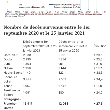
Nombre de décès survenus entre le 1er
septembre 2020 et le 25 janvier 2021
Décès entre le 1er
Décès entre le 1er
septembre 2020 et le 25
septembre 2019 et le
Évolution
janvier 2021
25janvier 2020
Côte-d'Or
2 838
2 191
+ 29,5
Doubs
2 290
1 854
+ 23,5
Jura
1 304
991
+ 31,6
Nièvre
1 358
1 144
+ 18,7
Haute-Saône
1 140
823
+ 38,5
Saône-et-
3 444
2 563
+ 34,4
Loire
Yonne
1 952
1 642
+ 18,9
Territoire de
1 091
880
+ 24,0
Belfort
Bourgogne-
Franche-
15 417
12 088
+ 27,5
Comté