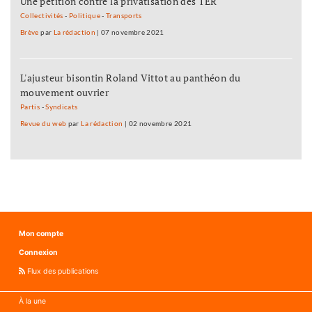
Une pétition contre la privatisation des TER
Collectivités
-
Politique
-
Transports
Brève
par
La rédaction
|
07 novembre 2021
L'ajusteur bisontin Roland Vittot au panthéon du
mouvement ouvrier
Partis
-
Syndicats
Revue du web
par
La rédaction
|
02 novembre 2021
Mon compte
Connexion
Flux des publications
À la une