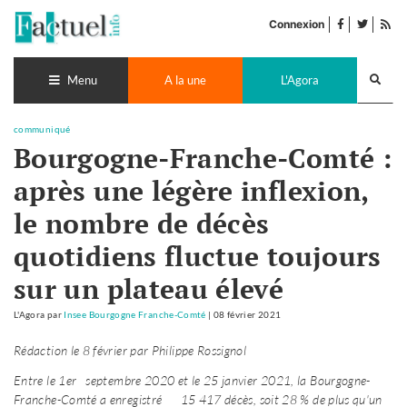
Accéder
facebook
twitter
Flu
au
Connexion
de
contenu
pub
Recherch
lance
Menu
A la une
L'Agora
communiqué
Bourgogne-Franche-Comté :
après une légère inflexion,
le nombre de décès
quotidiens fluctue toujours
sur un plateau élevé
L'Agora
par
Insee Bourgogne Franche-Comté
|
08 février 2021
Rédaction le 8 février par Philippe Rossignol
Entre le 1
er septembre 2020 et le 25 janvier 2021, la Bourgogne-
Franche-Comté a enregistré 15 417 décès, soit 28 % de plus qu'un