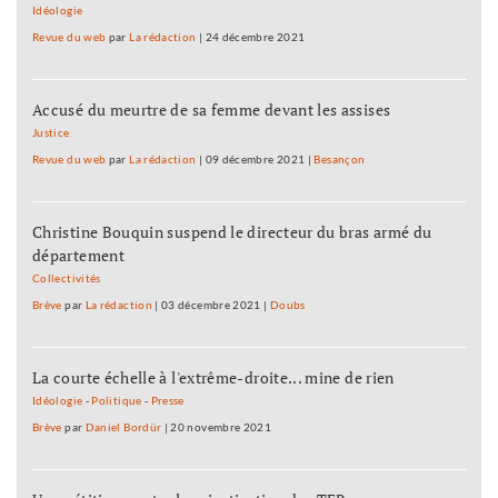
Idéologie
Revue du web
par
La rédaction
|
24 décembre 2021
Accusé du meurtre de sa femme devant les assises
Justice
Revue du web
par
La rédaction
|
09 décembre 2021
|
Besançon
Christine Bouquin suspend le directeur du bras armé du
département
Collectivités
Brève
par
La rédaction
|
03 décembre 2021
|
Doubs
La courte échelle à l'extrême-droite... mine de rien
Idéologie
-
Politique
-
Presse
Brève
par
Daniel Bordür
|
20 novembre 2021