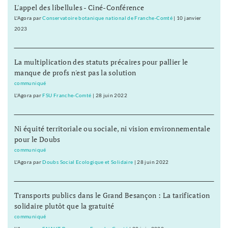
L'appel des libellules - Ciné-Conférence
L'Agora
par
Conservatoire botanique national de Franche-Comté
|
10 janvier
2023
La multiplication des statuts précaires pour pallier le
manque de profs n'est pas la solution
communiqué
L'Agora
par
FSU Franche-Comté
|
28 juin 2022
Ni équité territoriale ou sociale, ni vision environnementale
pour le Doubs
communiqué
L'Agora
par
Doubs Social Ecologique et Solidaire
|
28 juin 2022
Transports publics dans le Grand Besançon : La tarification
solidaire plutôt que la gratuité
communiqué