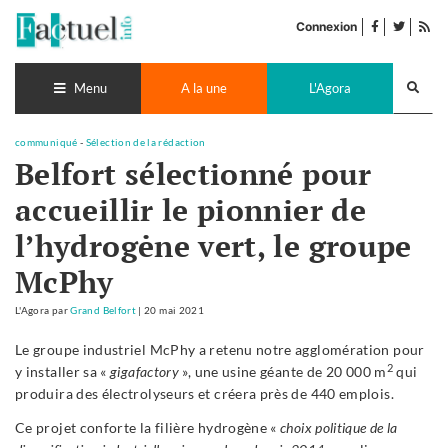
Accéder
facebook
twitter
Flu
au
Connexion
de
contenu
pub
Recherch
lance
Menu
A la une
L'Agora
communiqué
-
Sélection de la rédaction
Belfort sélectionné pour
accueillir le pionnier de
l’hydrogėne vert, le groupe
McPhy
L'Agora
par
Grand Belfort
|
20 mai 2021
Le groupe industriel McPhy a retenu notre agglomération pour
2
y installer sa «
gigafactory
», une usine géante de 20 000 m
qui
produira des électrolyseurs et créera près de 440 emplois.
Ce projet conforte la filière hydrogène «
choix politique de
la