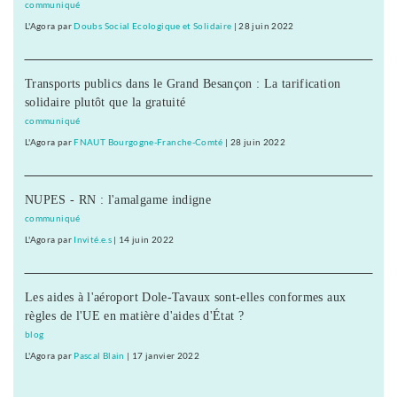
communiqué
L'Agora
par
Doubs Social Ecologique et Solidaire
|
28 juin 2022
Transports publics dans le Grand Besançon : La tarification
solidaire plutôt que la gratuité
communiqué
L'Agora
par
FNAUT Bourgogne-Franche-Comté
|
28 juin 2022
NUPES - RN : l'amalgame indigne
communiqué
L'Agora
par
Invité.e.s
|
14 juin 2022
Les aides à l'aéroport Dole-Tavaux sont-elles conformes aux
règles de l'UE en matière d'aides d'État ?
blog
L'Agora
par
Pascal Blain
|
17 janvier 2022