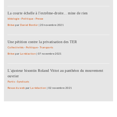
La courte échelle à l'extrême-droite... mine de rien
Idéologie
-
Politique
-
Presse
Brève
par
Daniel Bordür
|
20 novembre 2021
Une pétition contre la privatisation des TER
Collectivités
-
Politique
-
Transports
Brève
par
La rédaction
|
07 novembre 2021
L'ajusteur bisontin Roland Vittot au panthéon du mouvement
ouvrier
Partis
-
Syndicats
Revue du web
par
La rédaction
|
02 novembre 2021