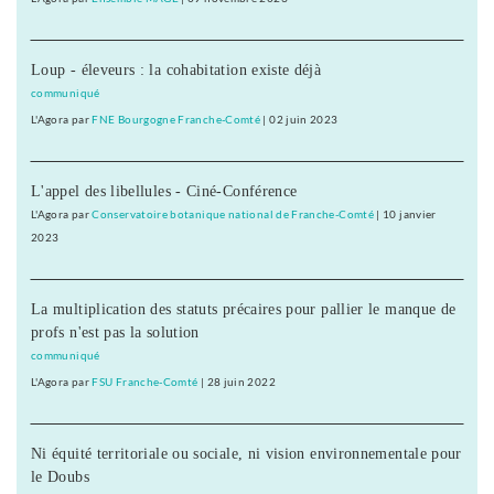
Loup - éleveurs : la cohabitation existe déjà
communiqué
L'Agora
par
FNE Bourgogne Franche-Comté
|
02 juin 2023
L'appel des libellules - Ciné-Conférence
L'Agora
par
Conservatoire botanique national de Franche-Comté
|
10 janvier
2023
La multiplication des statuts précaires pour pallier le manque de
profs n'est pas la solution
communiqué
L'Agora
par
FSU Franche-Comté
|
28 juin 2022
Ni équité territoriale ou sociale, ni vision environnementale pour
le Doubs