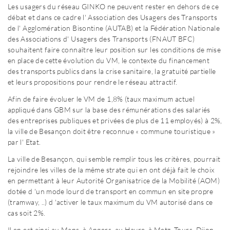
Les usagers du réseau GINKO ne peuvent rester en dehors de ce
débat et dans ce cadre l' Association des Usagers des Transports
de l' Agglomération Bisontine (AUTAB) et la Fédération Nationale
des Associations d' Usagers des Transports (FNAUT BFC)
souhaitent faire connaître leur position sur les conditions de mise
en place de cette évolution du VM, le contexte du financement
des transports publics dans la crise sanitaire, la gratuité partielle
et leurs propositions pour rendre le réseau attractif.
Afin de faire évoluer le VM de 1,8% (taux maximum actuel
appliqué dans GBM sur la base des rémunérations des salariés
des entreprises publiques et privées de plus de 11 employés) à 2%,
la ville de Besançon doit être reconnue « commune touristique »
par l' Etat.
La ville de Besançon, qui semble remplir tous les critères, pourrait
rejoindre les villes de la même strate qui en ont déjà fait le choix
en permettant à leur Autorité Organisatrice de la Mobilité (AOM)
dotée d 'un mode lourd de transport en commun en site propre
(tramway, ..) d 'activer le taux maximum du VM autorisé dans ce
cas soit 2%.
Il en est ainsi au Mans, à Angers, au Havre, à Metz, Tours, Dijon, ..