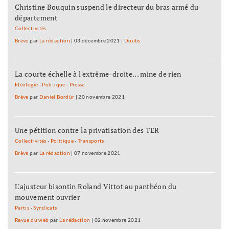
Christine Bouquin suspend le directeur du bras armé du
département
Collectivités
Brève
par
La rédaction
|
03 décembre 2021
|
Doubs
La courte échelle à l'extrême-droite... mine de rien
Idéologie
-
Politique
-
Presse
Brève
par
Daniel Bordür
|
20 novembre 2021
Une pétition contre la privatisation des TER
Collectivités
-
Politique
-
Transports
Brève
par
La rédaction
|
07 novembre 2021
L'ajusteur bisontin Roland Vittot au panthéon du
mouvement ouvrier
Partis
-
Syndicats
Revue du web
par
La rédaction
|
02 novembre 2021