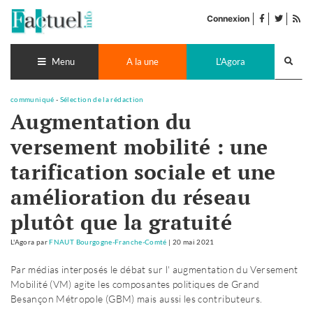
Accéder
facebook
twitter
Flu
au
Connexion
de
contenu
pub
Recherch
lance
Menu
A la une
L'Agora
communiqué
-
Sélection de la rédaction
Augmentation du
versement mobilité : une
tarification sociale et une
amélioration du réseau
plutôt que la gratuité
L'Agora
par
FNAUT Bourgogne-Franche-Comté
|
20 mai 2021
Par médias interposés le débat sur l' augmentation du Versement
Mobilité (VM) agite les composantes politiques de Grand
Besançon Métropole (GBM) mais aussi les contributeurs.