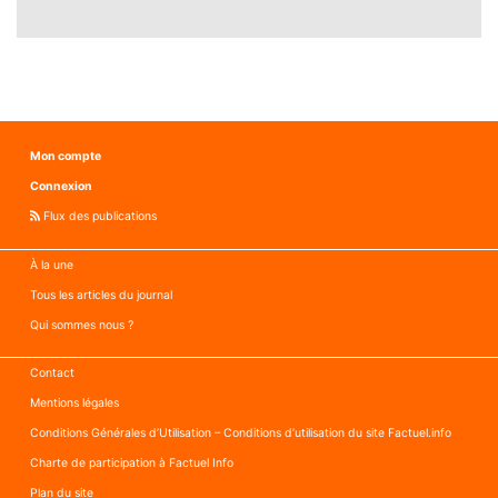
Mon compte
Connexion
Flux des publications
À la une
Tous les articles du journal
Qui sommes nous ?
Contact
Mentions légales
Conditions Générales d’Utilisation – Conditions d’utilisation du site Factuel.info
Charte de participation à Factuel Info
Plan du site