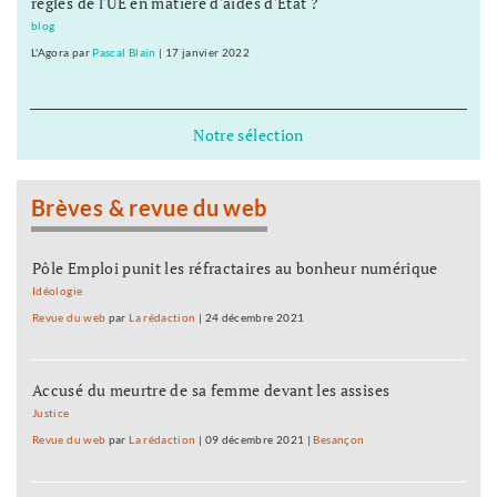
règles de l'UE en matière d'aides d'État ?
blog
L'Agora
par
Pascal Blain
|
17 janvier 2022
Notre sélection
Brèves & revue du web
Pôle Emploi punit les réfractaires au bonheur numérique
Idéologie
Revue du web
par
La rédaction
|
24 décembre 2021
Accusé du meurtre de sa femme devant les assises
Justice
Revue du web
par
La rédaction
|
09 décembre 2021
|
Besançon