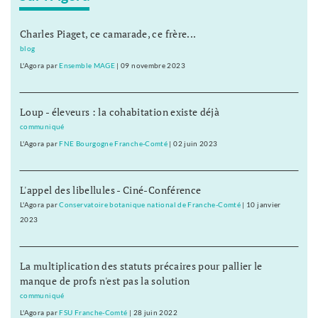
Charles Piaget, ce camarade, ce frère...
blog
L'Agora
par
Ensemble MAGE
|
09 novembre 2023
Loup - éleveurs : la cohabitation existe déjà
communiqué
L'Agora
par
FNE Bourgogne Franche-Comté
|
02 juin 2023
L'appel des libellules - Ciné-Conférence
L'Agora
par
Conservatoire botanique national de Franche-Comté
|
10 janvier
2023
La multiplication des statuts précaires pour pallier le
manque de profs n'est pas la solution
communiqué
L'Agora
par
FSU Franche-Comté
|
28 juin 2022