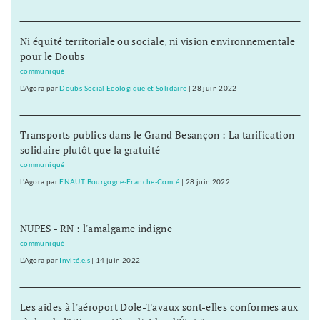
Ni équité territoriale ou sociale, ni vision environnementale
pour le Doubs
communiqué
L'Agora
par
Doubs Social Ecologique et Solidaire
|
28 juin 2022
Transports publics dans le Grand Besançon : La tarification
solidaire plutôt que la gratuité
communiqué
L'Agora
par
FNAUT Bourgogne-Franche-Comté
|
28 juin 2022
NUPES - RN : l'amalgame indigne
communiqué
L'Agora
par
Invité.e.s
|
14 juin 2022
Les aides à l'aéroport Dole-Tavaux sont-elles conformes aux