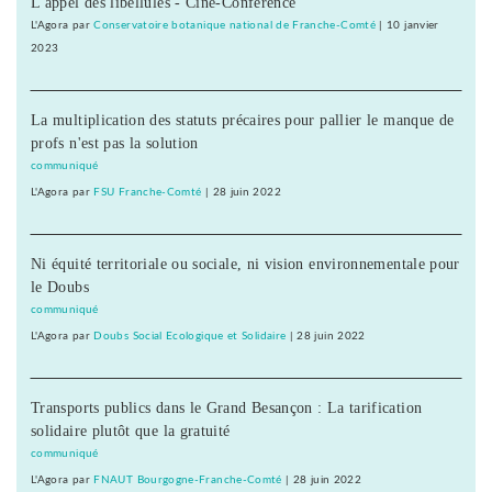
L'appel des libellules - Ciné-Conférence
L'Agora
par
Conservatoire botanique national de Franche-Comté
|
10 janvier
2023
La multiplication des statuts précaires pour pallier le manque de
profs n'est pas la solution
communiqué
L'Agora
par
FSU Franche-Comté
|
28 juin 2022
Ni équité territoriale ou sociale, ni vision environnementale pour
le Doubs
communiqué
L'Agora
par
Doubs Social Ecologique et Solidaire
|
28 juin 2022
Transports publics dans le Grand Besançon : La tarification
solidaire plutôt que la gratuité
communiqué
L'Agora
par
FNAUT Bourgogne-Franche-Comté
|
28 juin 2022