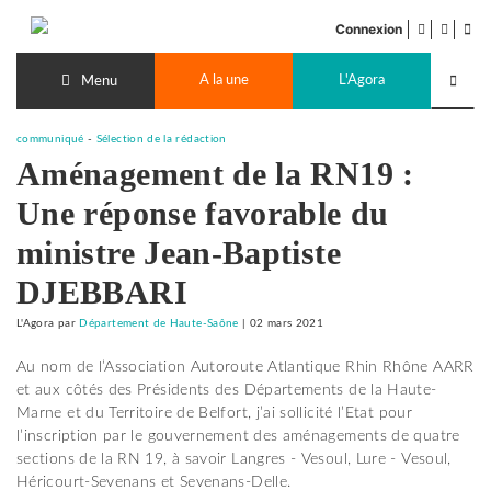
Accéder
facebook
twitter
Flu
au
Connexion
de
contenu
Recherch
pub
A la une
L'Agora
lancer
Menu
communiqué
-
Sélection de la rédaction
Aménagement de la RN19 :
Une réponse favorable du
ministre Jean-Baptiste
DJEBBARI
L'Agora
par
Département de Haute-Saône
|
02 mars 2021
Au nom de l’Association Autoroute Atlantique Rhin Rhône AARR
et aux côtés des Présidents des Départements de la Haute-
Marne et du Territoire de Belfort, j’ai sollicité l’Etat pour
l’inscription par le gouvernement des aménagements de quatre
sections de la RN 19, à savoir Langres - Vesoul, Lure - Vesoul,
Héricourt-Sevenans et Sevenans-Delle.