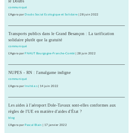
le Doubs
communiqué
L'Agora
par
Doubs Social Ecologique et Solidaire
|
28 juin 2022
Transports publics dans le Grand Besançon : La tarification
solidaire plutôt que la gratuité
communiqué
L'Agora
par
FNAUT Bourgogne-Franche-Comté
|
28 juin 2022
NUPES - RN : l'amalgame indigne
communiqué
L'Agora
par
Invité.e.s
|
14 juin 2022
Les aides à l'aéroport Dole-Tavaux sont-elles conformes aux
règles de l'UE en matière d'aides d'État ?
blog
L'Agora
par
Pascal Blain
|
17 janvier 2022