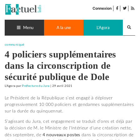
Accéder
facebook
twitter
Flu
au
Connexion
de
contenu
pub
Recherch
lance
Menu
A la une
L'Agora
communiqué
4 policiers supplémentaires
dans la circonscription de
sécurité publique de Dole
L'Agora
par
Préfecture du Jura
|
29 avril 2021
Le Président de la République s’est engagé à déployer
progressivement 10 000 policiers et gendarmes supplémentaires
sur la durée du quinquennat.
S’agissant du Jura, cet engagement se traduit d’ores et déjà par
la décision de M. le Ministre de l'Intérieur d'une création nette,
4 nouveaux postes
dès septembre, de
dans la circonscription de