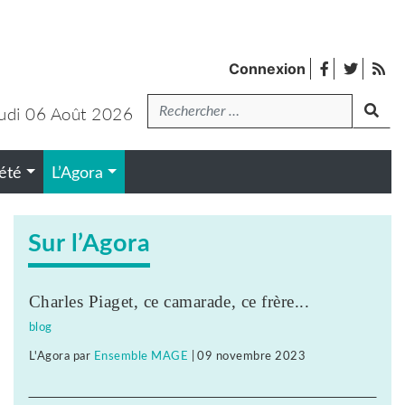
facebook
twitter
Fl
Connexion
de
Recherche
pub
udi 06 Août 2026
lanc
été
L’Agora
Sur l’Agora
Charles Piaget, ce camarade, ce frère...
blog
L'Agora
par
Ensemble MAGE
|
09 novembre 2023