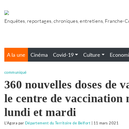
Accéder
au
contenu
Enquêtes, reportages, chroniques, entretiens, Franche-
A la une
Cinéma
Covid-19
Culture
Econom
communiqué
360 nouvelles doses de v
le centre de vaccination
lundi et mardi
L'Agora
par
Département du Territoire de Belfort
|
11 mars 2021